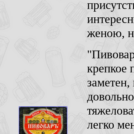
присутст
интересн
женою, н
"Пивовар
крепкое 
заметен, 
довольно
тяжелова
легко ме