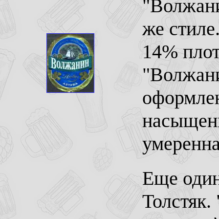
"Волжани
же стиле
14% плот
"Волжани
оформлен
насыщенн
умеренна
Еще один
Толстяк. 