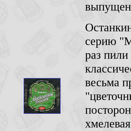
выпущена
Останкин
серию "М
раз пили
классиче
весьма п
"цветочн
посторон
хмелевая