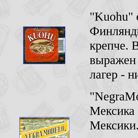
"Kuohu" о
Финлянди
крепче. 
выражен 
лагер - н
"NegraMo
Мексика 
Мексики.