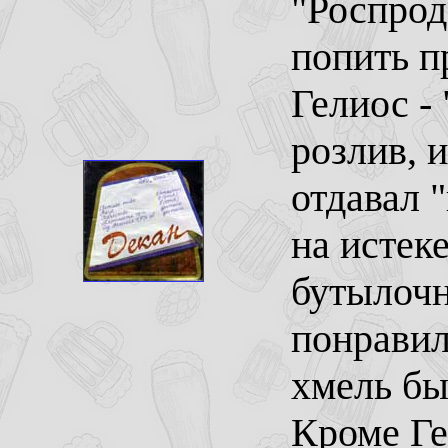
"Роспрод
попить п
Гелиос -
розлив, и
отдавал 
на истеке
бутылочн
понравил
хмель бы
Кроме Ге