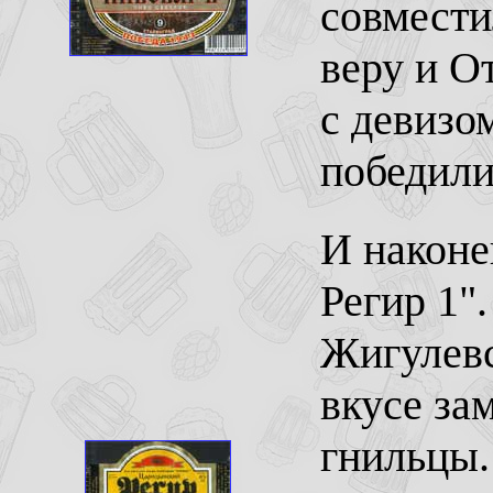
совмести
веру и О
с девизо
победили
И наконе
Регир 1"
Жигулевс
вкусе за
гнильцы.