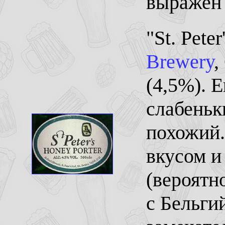
выражен 
"St. Pete
Brewery
,
(4,5%). 
слабеньк
похожий.
вкусом и
(вероятно
с Бельги