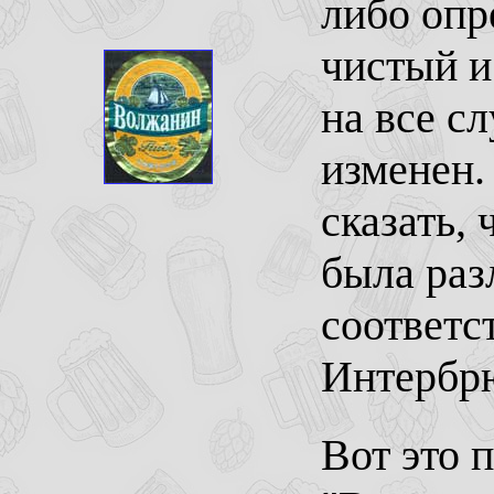
либо опр
чистый и
на все с
изменен.
сказать,
была раз
соответс
Интербр
Вот это 