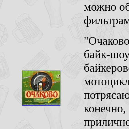
можно о
фильтрам
"Очаково
байк-шоу
байкеров
мотоцикл
потрясаю
конечно,
прилично