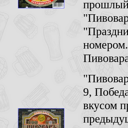
прошлый 
"Пивовар
"Праздни
номером.
Пивовара,
"Пивовар
9, Побед
вкусом п
предыдущ