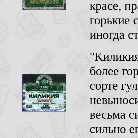
красе, п
горькие 
иногда с
"Киликия
более го
сорте гу
невыноси
весьма с
сильно е