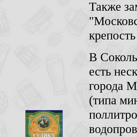
Также за
"Московс
крепость
В Соколь
есть нес
города М
(типа ми
поллитро
водопров