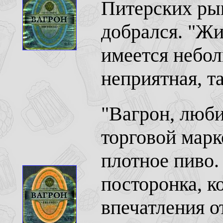
Питерских рын
добрался. "Жиг
имеется небол
неприятная, т
"Вагрон, люби
торговой марк
плотное пиво.
посторонка, к
впечатления о