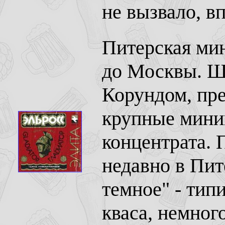
не вызвало, в
Питерская ми
до Москвы. Ш
Корундом, пр
крупные мини
концентрата. 
недавно в Пит
темное" - тип
кваса, немног