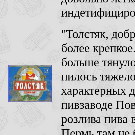
индетифициро
"Толстяк, добр
более крепкое
больше тянуло
пилось тяжело
характерных д
пивзаводе По
розлива пива 
Пермь там не 