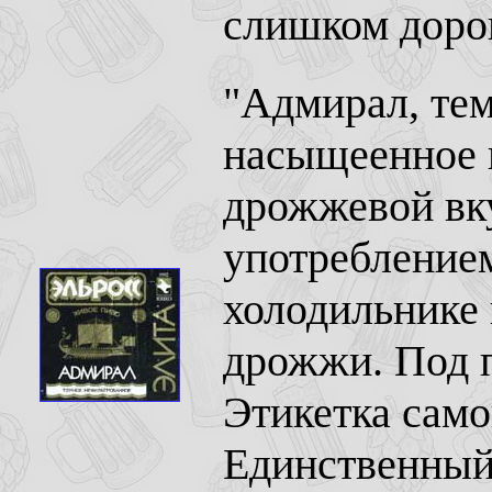
слишком дорог
"Адмирал, тем
насыщеенное 
дрожжевой вку
употребление
холодильнике 
дрожжи. Под 
Этикетка само
Единственный 