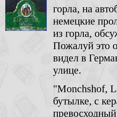
горла, на авт
немецкие прол
из горла, обс
Пожалуй это о
видел в Герм
улице.
"
Monchshof, L
бутылке, с ке
превосходный 