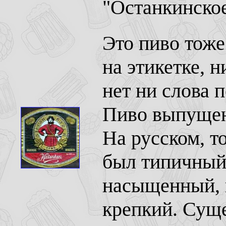
"Останкинское
Это пиво тоже
на этикетке, н
нет ни слова п
Пиво выпущено
На русском, т
был типичный
насыщенный, 
крепкий. Суще