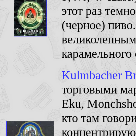
этот раз темн
(черное) пиво.
великолепным
карамельного 
Kulmbacher Br
торговыми мар
Eku, Monchsho
кто там говор
концентрирую