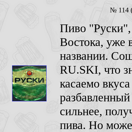
№ 114 (
Пиво "Руски",
Востока, уже 
названии. Сош
RU.SKI, что з
касаемо вкуса
разбавленный
сильнее, полу
пива. Но мож