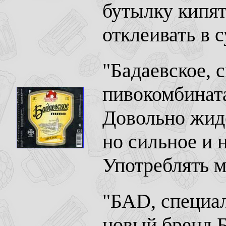
бутылку кипят
отклеивать в 
"Бадаевское, 
пивокомбината
Довольно жид
но сильное и 
Употреблять м
"БАD, специал
новый бренд Б