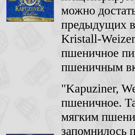
можно достать
предыдущих вы
Kristall-Weize
пшеничное пи
пшеничным вк
"Kapuziner, W
пшеничное. Т
мягким пшени
запомнилось п