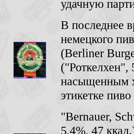
удачную парт
В последнее в
немецкого пив
(Berliner Burg
("Роткелхен", 
насыщенным х
этикетке пиво 
"Bernauer, Sc
5,4%, 47 ккал.