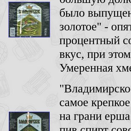
было выпущен
золотое" - оп
процентный с
вкус, при это
Умеренная хме
"Владимирское
самое крепкое
на грани ерша
пив спирт сов