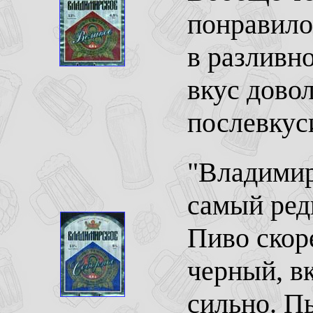
понравило
в разливно
вкус дово
послевкус
"Владимир
самый ред
Пиво скор
черный, вк
сильно. Пь