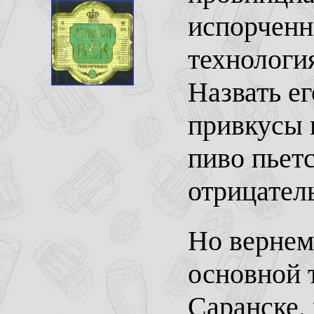
испорченн
технологи
Назвать е
привкусы 
пиво пьет
отрицател
Но вернем
основной т
Саранске,