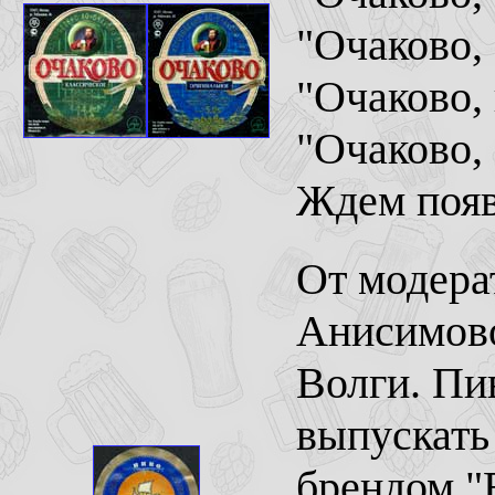
"Очаково, 
"Очаково, 
"Очаково,
Ждем появ
От модер
Анисимово
Волги. Пи
выпускать 
брендом "