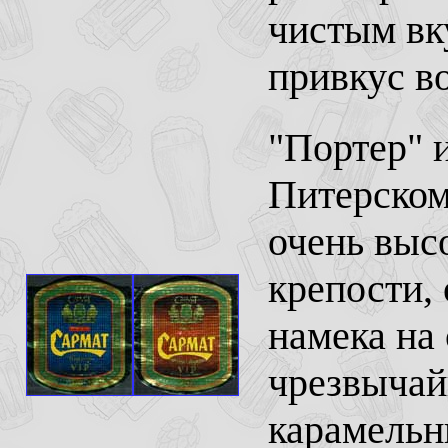
чистым вку
привкус в
"Портер" 
Питерском
очень выс
крепости, 
намека на
чрезвычай
карамельн