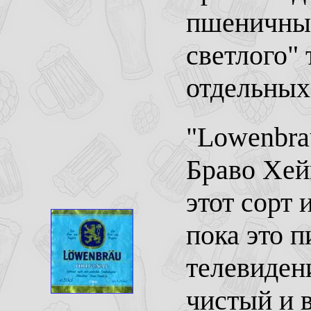
пшеничный
светлого" 
отдельных
"Lowenbra
Браво Хей
этот сорт 
пока это 
телевиден
чистый и в