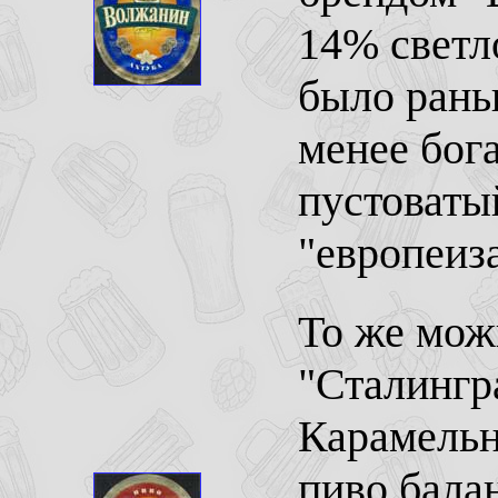
14% светло
было рань
менее бога
пустоваты
"европеиз
То же мож
"Сталингр
Карамельн
пиво бала