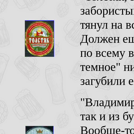
забористы
тянул на в
Должен ещ
по всему в
темное" н
загубили 
"Владимирс
так и из б
Вообще-то