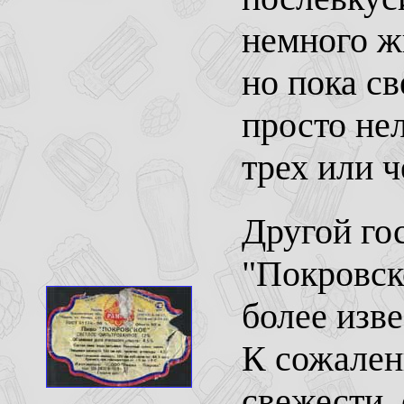
немного ж
но пока с
просто не
трех или 
Другой го
"Покровск
более изв
К сожален
свежести, 