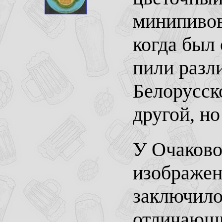
минипивов
когда был 
пили разли
Белорусск
другой, но
У Очаково
изображен
заключило
отличающи