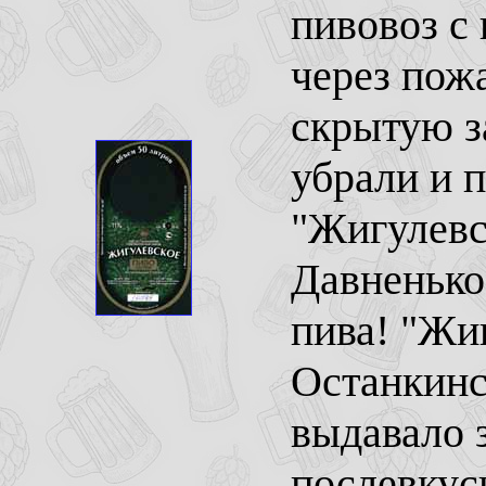
пивовоз с
через пож
скрытую з
убрали и 
"Жигулевс
Давненько 
пива! "Жи
Останкинс
выдавало 
послевкус