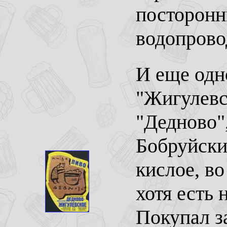
посторонн
водопрово
И еще одн
"Жигулевс
"Дедново",
Бобруйски
кислое, во
хотя есть 
Покупал за