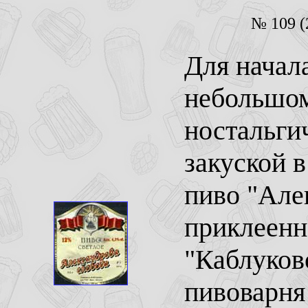
№ 109 (
Для начал
небольшом
ностальги
закуской 
пиво "Але
приклеенно
"Каблуково
пивоварня