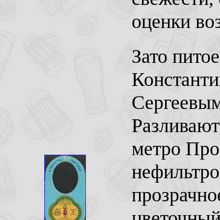
оценки во
Зато питое
Константи
Сергеевым
Разливают
метро Про
нефильтро
прозрачное
цветочный