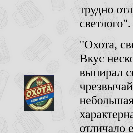
трудно отл
светлого".
"Охота, св
Вкус неск
выпирал с
чрезвычай
небольшая
характерн
отличало 