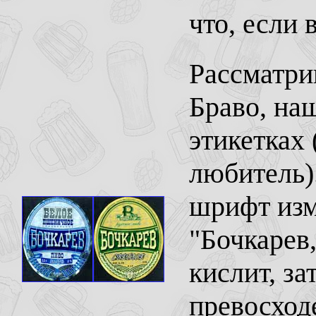
что, если 
Рассматри
Браво, на
этикетках
любитель).
шрифт изм
"Бочкарев
кислит, за
превосход