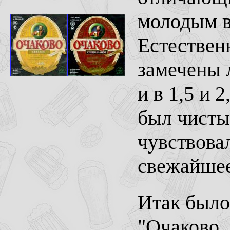
молодым в
Естествен
замечены л
и в 1,5 и 
был чисты
чувствовал
свежайшее
Итак было
"Очаково, 