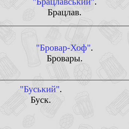
"Брацлавський"
.
Брацлав.
"Бровар-Хоф"
.
Бровары.
"Буський"
.
Буск.