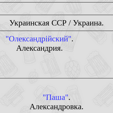
Украинская ССР / Украина.
"Олександрiйский"
.
Александрия.
"Паша"
.
Александровка.