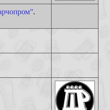
арчопром"
.