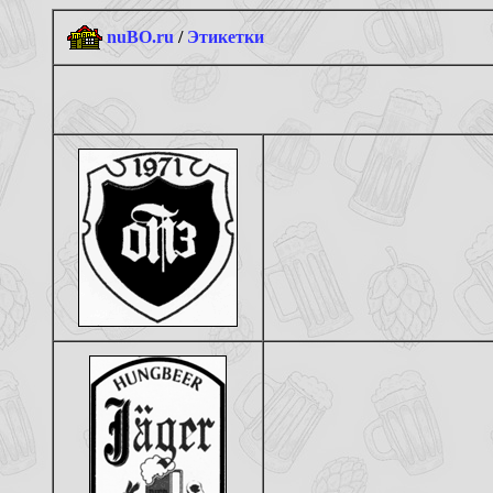
nuBO.ru
/
Этикетки