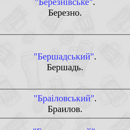
"Березнiвське"
.
Березно.
"Бершадський"
.
Бершадь.
"Браiловський"
.
Браилов.