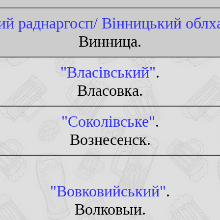
ий раднаргосп/ Вiнницький облх
Винница.
"Власiвський"
.
Власовка.
"Соколiвське"
.
Вознесенск.
"Вовковийський"
.
Волковыи.