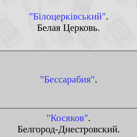
"Бiлоцеркiвський"
.
Белая Церковь.
"Бессарабия"
.
"Косяков"
.
Белгород-Днестровский.