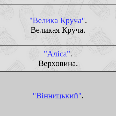
"Велика Круча"
.
Великая Круча.
"Алiса"
.
Верховина.
"Вiнницький"
.