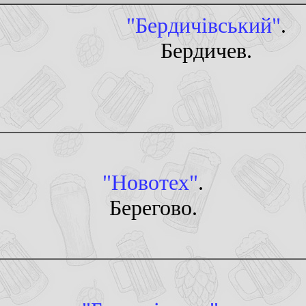
"Бердичiвський"
.
Бердичев.
"Новотех"
.
Берегово.