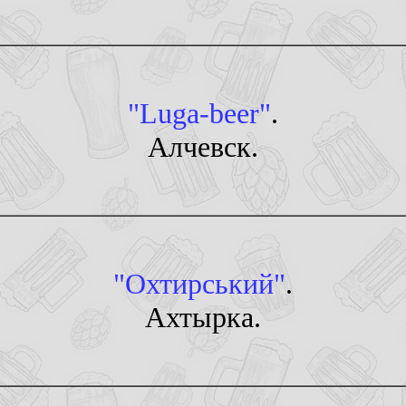
"Luga-beer"
.
Алчевск.
"Охтирський"
.
Ахтырка.