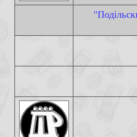
"Подiльск