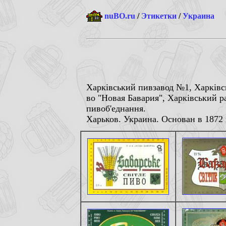
nuBO.ru
/
Этикетки
/
Украина
Харкiвський пивзавод №1, Харкiвсь
во "Новая Бавария", Харкiвський р
пивоб'еднання.
Харьков. Украина. Основан в 1872 