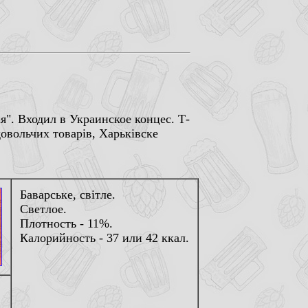
я". Входил в Украинское концес. Т-
овольчих товарiв, Харькiвске
Баварське, свiтле.
Светлое.
Плотность - 11%.
Калорийность - 37 или 42 ккал.