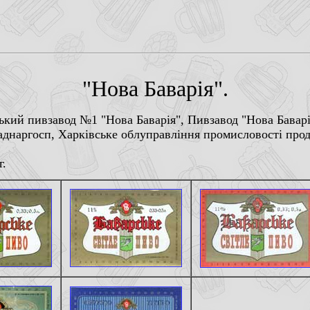
"Нова Баварiя".
кий пивзавод №1 "Нова Баварiя", Пивзавод "Нова Баварi
аднаргосп, Харкiвське облуправлiння промисловостi прод
г.