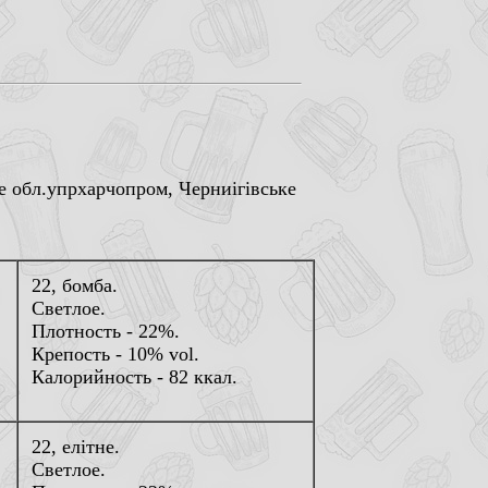
е обл.упрхарчопром, Черниiгiвське
22, бомба.
Светлое.
Плотность - 22%.
Крепость - 10% vol.
Калорийность - 82 ккал.
22, елiтне.
Светлое.