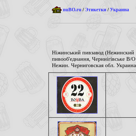
nuBO.ru
/
Этикетки
/
Украина
Нiжинський пивзавод (Нежинский п
пивооб'еднання, Черниiгiвське В/О
Нежин. Черниговская обл. Украина.