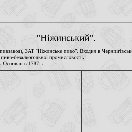
"Нiжинський".
ивзавод), ЗАТ "Нiжинське пиво". Входил в Черниiгiвськ
 пиво-безалкогольноi промисловостi.
 Основан в 1787 г.