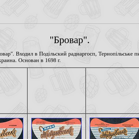
"Бровар".
вар". Входил в Подiльский раднаргосп, Тернопiльське п
раина. Основан в 1698 г.