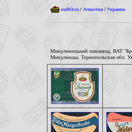
nuBO.ru
/
Этикетки
/
Украина
Микулинецький пивзавод, ВАТ "Бро
Микулинцы. Тернопольская обл. Ук