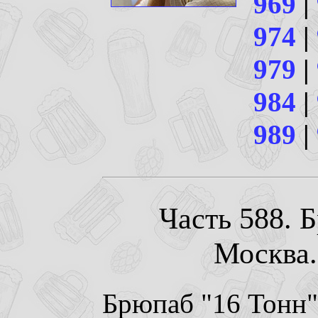
969
|
974
|
979
|
984
|
989
|
Часть 588. 
Москва. 
Брюпаб "16 Тонн"