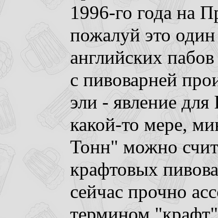
1996-го года на П
пожалуй это один
английских пабов 
с пивоварней про
эли - явление для
какой-то мере, м
Тонн" можно счит
крафтовых пивова
сейчас прочно ас
термином "крафт"