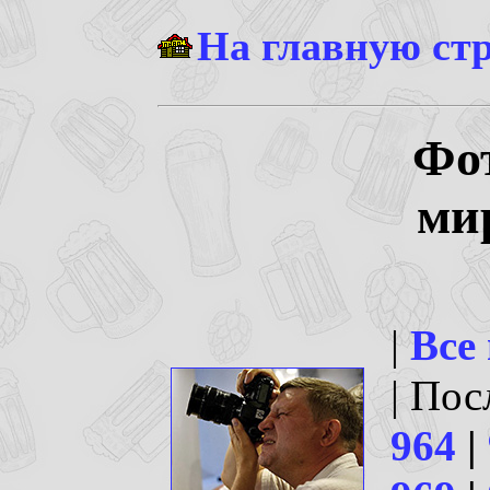
На главную ст
Фо
ми
|
Все
| По
964
|