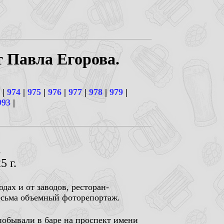
т Павла Егорова.
|
974
|
975
|
976
|
977
|
978
|
979
|
993
|
.
5 г.
дах и от заводов, ресторан-
весьма объемный фоторепортаж.
 побывали в баре на проспект имени