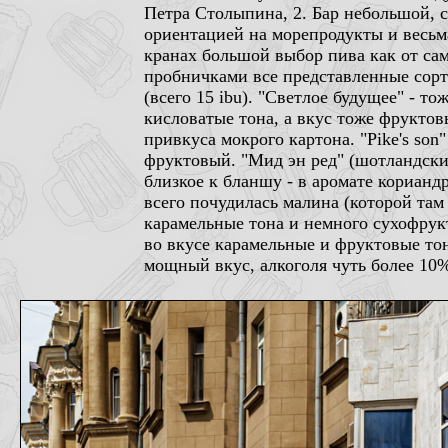
Петра Столыпина, 2. Бар небольшой, 
ориентацией на морепродукты и весьма
кранах большой выбор пива как от само
пробничками все представленные сорта
(всего 15 ibu). "Светлое будущее" - т
кисловатые тона, а вкус тоже фруктов
привкуса мокрого картона. "Pike's son
фруктовый. "Мид эн ред" (шотландский
близкое к бланшу - в аромате кориандр
всего почудилась малина (которой там 
карамельные тона и немного сухофрукто
во вкусе карамельные и фруктовые тон
мощный вкус, алкоголя чуть более 10