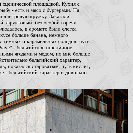
й сценической площадкой. Кухня с
бу - есть и мясо с бургерами. На
 поллитровую кружку. Заказали
й, фруктовый, без особой горечи
блюдалось, в аромате были слегка
вкусе больше банана, немного
ус темных и карамельных солодов, чуть
Wave" - бельгийское пшеничное
личными ягодами и медом, но мне больше
ействительно бельгийский характер,
ль, показался староватым, чуть кислит,
же - бельгийский характер и довольно