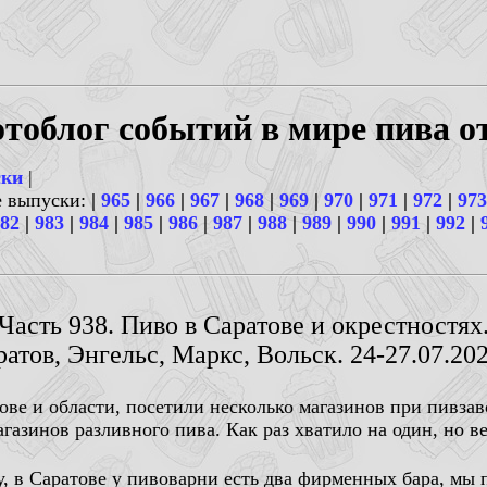
тоблог событий в мире пива о
ски
|
е выпуски:
|
965
|
966
|
967
|
968
|
969
|
970
|
971
|
972
|
973
82
|
983
|
984
|
985
|
986
|
987
|
988
|
989
|
990
|
991
|
992
|
Часть 938. Пиво в Саратове и окрестностях
атов, Энгельс, Маркс, Вольск. 24-27.07.202
ове и области, посетили несколько магазинов при пивзаво
агазинов разливного пива. Как раз хватило на один, но 
ду, в Саратове у пивоварни есть два фирменных бара, мы