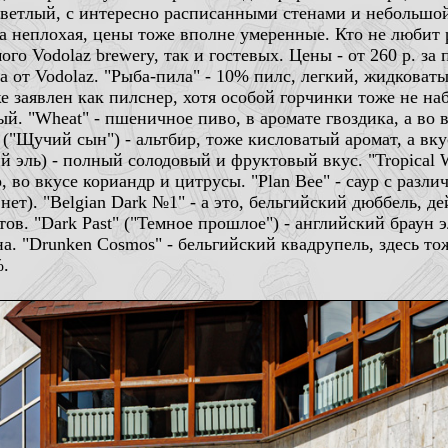
светлый, с интересно расписанными стенами и небольшо
 неплохая, цены тоже вполне умеренные. Кто не любит ры
го Vodolaz brewery, так и гостевых. Цены - от 260 р. за
 от Vodolaz. "Рыба-пила" - 10% пилс, легкий, жидковаты
оже заявлен как пилснер, хотя особой горчинки тоже не на
ый. "Wheat" - пшеничное пиво, в аромате гвоздика, а во 
" ("Щучий сын") - альтбир, тоже кисловатый аромат, а вк
 эль) - полный солодовый и фруктовый вкус. "Tropical 
, во вкусе кориандр и цитрусы. "Plan Bee" - саур с раз
нет). "Belgian Dark №1" - а это, бельгийский дюббель, д
в. "Dark Past" ("Темное прошлое") - английский браун э
а. "Drunken Cosmos" - бельгийский квадрупель, здесь то
%.