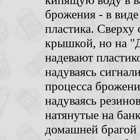
кипящую воду в в
брожения - в вид
пластика. Сверху
крышкой, но на "Д
надевают пластик
надуваясь сигнал
процесса брожени
надуваясь резино
натянутые на бан
домашней брагой 