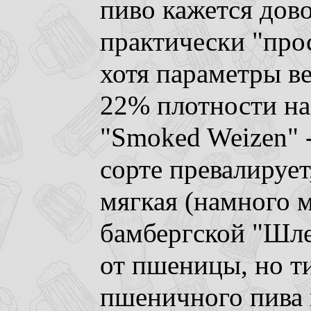
пиво кажется дов
практически "прос
хотя параметры в
22% плотности на
"Smoked Weizen" -
сорте превалирует
мягкая (намного м
бамбергской "Шле
от пшеницы, но т
пшеничного пива н