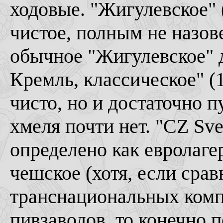
ходовые. "Жигулевское" 
чистое, полным не назо
обычное "Жигулевское" 
Кремль, классическое" (1
чисто, но и достаточно п
хмеля почти нет. "CZ Sve
определено как евролагер
чешское (хотя, если срав
транснациональных ком
пивзаводов, то конечно п