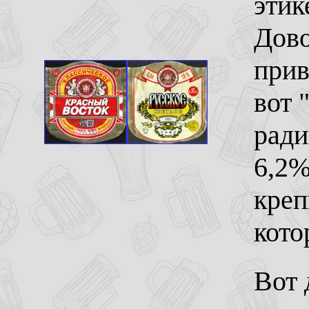
этик
Дово
прив
вот 
ради
6,2%
креп
кото
Вот 