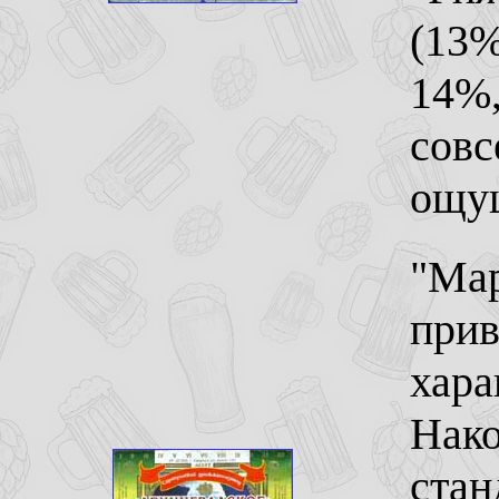
(13%
14%,
совс
ощущ
"Мар
прив
хара
Нако
стан