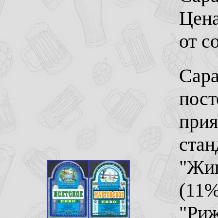
Цена
от с
Сара
пост
прия
стан
"Жиг
(11%
"Риж