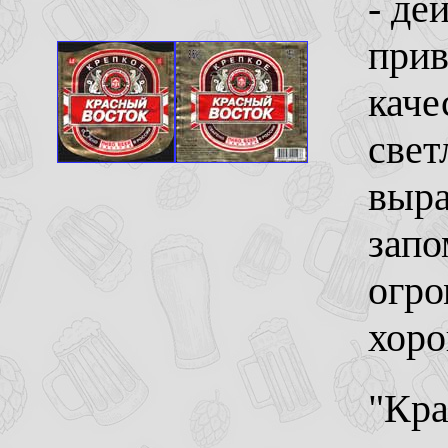
- де
прив
каче
свет
выра
запо
огро
хоро
"Кра