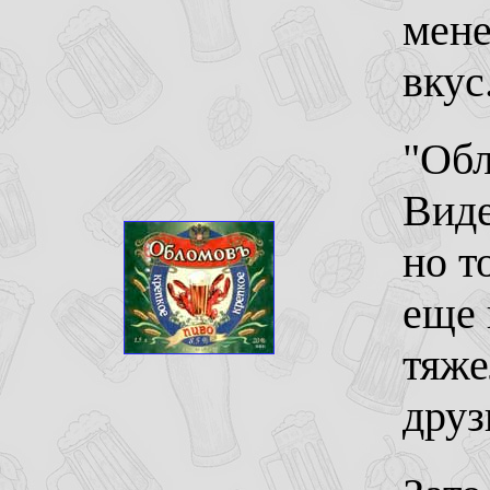
мен
вкус
"Обл
Виде
но т
еще 
тяже
друз