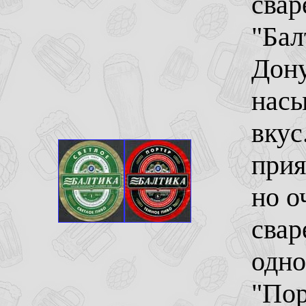
свар
"Бал
Дону
насы
вкус
прия
но о
свар
одно
"Пор