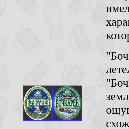
имел
хара
кото
"Боч
лете
"Боч
земл
ощущ
схож