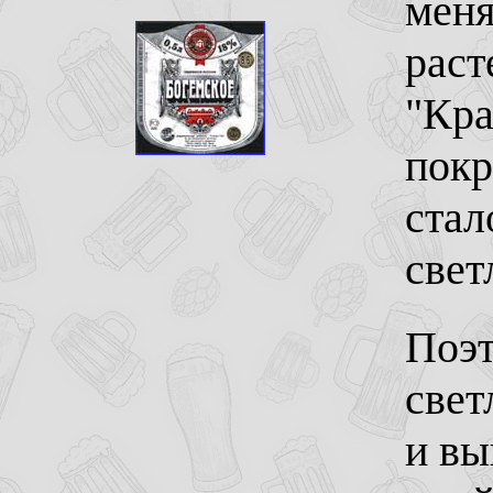
меня
раст
"Кра
покр
стал
свет
Поэт
свет
и вы