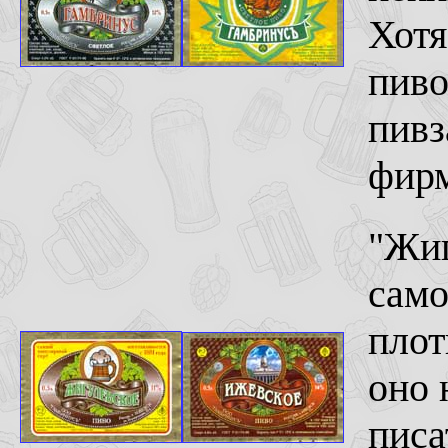
Хотя
пиво
пивз
фирм
"Жиг
само
плот
оно 
писа