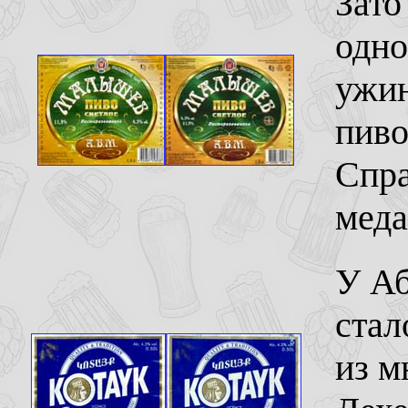
Зат
одно
ужин
пиво
Спра
меда
У Аб
стал
из м