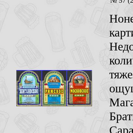
№ 57 (2
Нон
карт
Недо
коли
тяже
ощущ
Мага
Брат
Сара