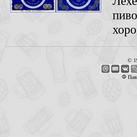
Лехе
пиво
хоро
© 1
Пав