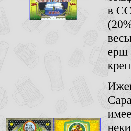
в СС
(20%
весь
ерш 
креп
Ижев
Сара
имее
неки