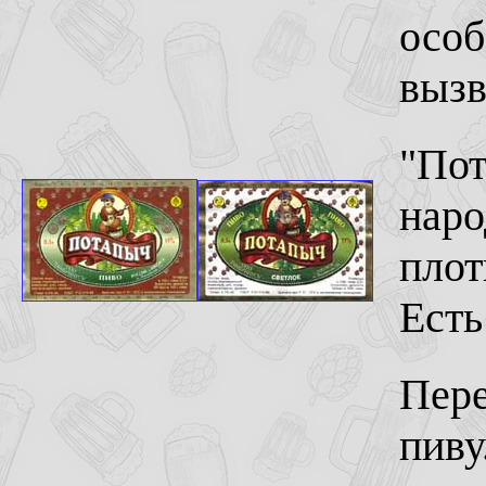
особ
вызв
"Пот
наро
плот
Есть
Пере
пиву