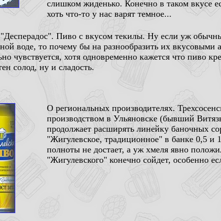
слишком жиденько. Конечно в таком вкусе ес
хоть что-то у нас варят темное...
 "Десперадос". Пиво с вкусом текилы. Ну если уж обычны
нной воде, то почему бы на разнообразить их вкусовыми
но чувствуется, хотя одновременно кажется что пиво кре
ен солод, ну и сладость.
О региональных производителях. Трехсосен
производством в Ульяновске (бывший Витязь
продолжает расширять линейку баночных сор
"Жигулевское, традиционное" в банке 0,5 и 
полноты не достает, а уж хмеля явно полож
"Жигулевского" конечно сойдет, особенно есл