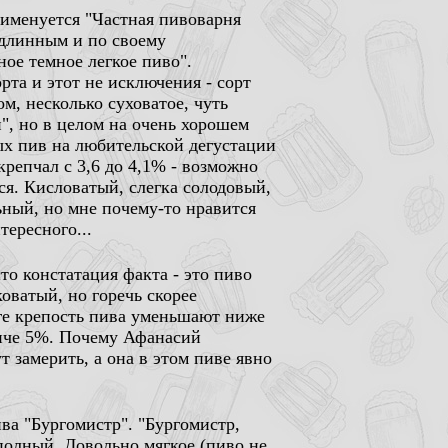
 именуется "Частная пивоварня
 длинным и по своему
ое темное легкое пиво".
рта и этот не исключения - сорт
м, несколько суховатое, чуть
", но в целом на очень хорошем
ных пив на любительской дегустации
крепчал с 3,6 до 4,1% - возможно
лся. Кисловатый, слегка солодовый,
ьный, но мне почему-то нравится
тересного...
сто констатация факта - это пиво
оватый, но горечь скорее
ге крепость пива уменьшают ниже
епче 5%. Почему Афанасий
т замерить, а она в этом пиве явно
а "Бургомистр". "Бургомистр,
 полный. Довольно мягкое (пиво не