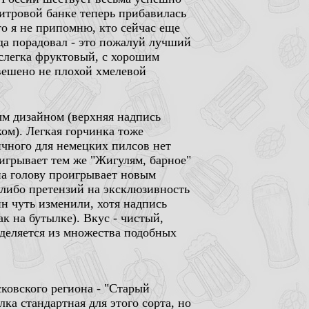
литровой банке теперь прибавилась
то я не припомню, кто сейчас еще
гда порадовал - это пожалуй лучший
 слегка фруктовый, с хорошим
вешено не плохой хмелевой
ым дизайном (верхняя надпись
ком). Легкая горчинка тоже
ичного для немецких пилсов нет
оигрывает тем же "Жигулям, барное"
на голову проигрывает новым
либо претензий на эксклюзивность
н чуть изменили, хотя надпись
ак на бутылке). Вкус - чистый,
ыделяется из множества подобных
ковского региона - "Старый
ка стандартная для этого сорта, но