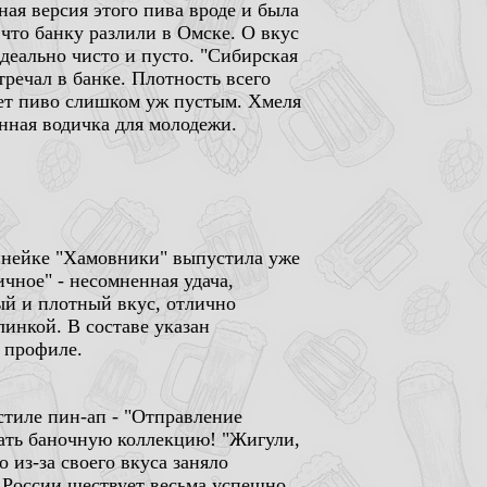
ная версия этого пива вроде и была
 что банку разлили в Омске. О вкус
 идеально чисто и пусто. "Сибирская
стречал в банке. Плотность всего
ает пиво слишком уж пустым. Хмеля
нная водичка для молодежи.
инейке "Хамовники" выпустила уже
чное" - несомненная удача,
й и плотный вкус, отлично
инкой. В составе указан
м профиле.
стиле пин-ап - "Отправление
рать баночную коллекцию! "Жигули,
о из-за своего вкуса заняло
 России шествует весьма успешно