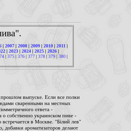
ива".
6
|
2007
|
2008
|
2009
|
2010
|
2011
|
022
|
2023
|
2024
|
2025
|
2026
|
74
|
375
|
376
|
377
|
378
|
379
|
380
|
 прошлом выпуске. Если все полки
ендами сваренными на местных
симметричного ответа -
а о собственно украинском пиве -
 встречается в Москве. "Бiлий лев"
о, добавки ароматизаторов делают