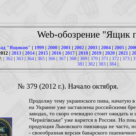
Web-обозрение "Ящик п
ад "Ящиков"
|
1999
|
2000
|
2001
|
2002
|
2003
|
2004
|
2005
|
200
2012 |
2013
|
2014
|
2015
|
2016
|
2017
|
2018
|
2019
|
2020
|
2021
|
2
: |
362
|
363
|
364
|
365
|
366
|
367
|
368
|
369
|
370
|
371
|
372
|
373
|
3
381
|
382
|
383
|
384
|
№ 379 (2012 г.). Начало октября.
Продолжу тему украинского пива, начатую в
на Украине уже заставлены российскими бр
заводах, то скоро очевидно стоит ожидать и 
"Чернiгiвське" уже варится в России. Но пок
продукция Львовского пивзавода не часто, но
- своеобразная версия баварского пшеничног