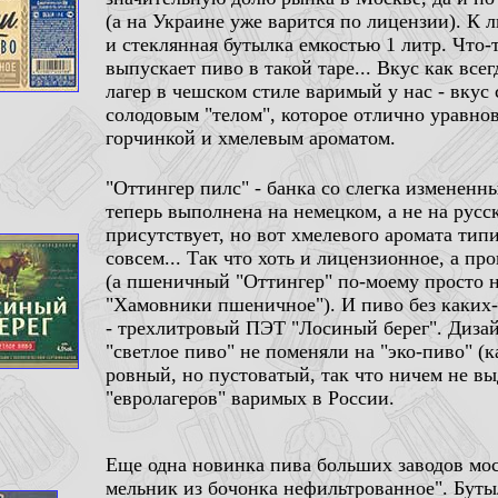
(а на Украине уже варится по лицензии). К 
и стеклянная бутылка емкостью 1 литр. Что-
выпускает пиво в такой таре... Вкус как все
лагер в чешском стиле варимый у нас - вкус
солодовым "телом", которое отлично уравно
горчинкой и хмелевым ароматом.
"Оттингер пилс" - банка со слегка измененн
теперь выполнена на немецком, а не на русс
присутствует, но вот хмелевого аромата тип
совсем... Так что хоть и лицензионное, а пр
(а пшеничный "Оттингер" по-моему просто 
"Хамовники пшеничное"). И пиво без каких-
- трехлитровый ПЭТ "Лосиный берег". Дизай
"светлое пиво" не поменяли на "эко-пиво" (к
ровный, но пустоватый, так что ничем не в
"евролагеров" варимых в России.
Еще одна новинка пива больших заводов мос
мельник из бочонка нефильтрованное". Бутыл