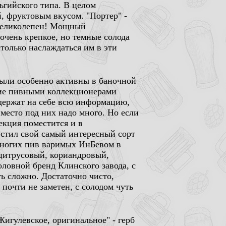
ьгийского типа. В целом
, фруктовым вкусом. "Портер" -
о великолепен! Мощный
чень крепкое, но темные солода
только наслаждаться им в эти
были особенно активны в баночной
ние пивными коллекционерами
содержат на себе всю информацию,
место под них надо много. Но если
екция поместится и в
устил свой самый интересный сорт
немногих пив варимых ИнБевом в
 цитрусовый, кориандровый,
оловной бренд Клинского завода, с
ть сложно. Достаточно чисто,
 почти не заметен, с солодом чуть
игулевское, оригинальное" - герб