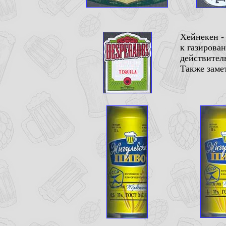
Хейнекен -
к газирова
действитель
Также замет