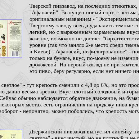
Тверской пивзавод, на последних этикетках,
"Афанасий". Выпущен новый сорт, с весьма
оригинальным названием - "Экспериментальн
Тверскому заводу всегда удавались темные со
легкий, но с выраженным карамельным вкусо
жженое, возможно не достает "бархатистости
уровне (так что заняло 2-е место среди тем
в Киеве). "Афанасий, нефильтрованное" - по
только на бумаге, вкус, по-моему не измени
дрожжевой. На первый взгляд не притязател
это пиво, беру регулярно, если нет ничего ин
светлое" - тут крепость сменили с 4,8 до 6%, но это про
но давно весьма крепко. Вкус плотный солодовый и горьк
 Сейчас обычно наблюдается обратное движение, на бума
 некоторых местах есть ограничения на продажу пива кр
оборот - непонятно, может побоялись, что крепость могу
Дзержинский пивзавод выпустил линейку пив
светлое" - вкус чистый, но не плотный и не