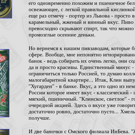
его одновременно похожим и пшеничное бел
освежающее, с легкой правильной кислинкой
еще раз отмечу - портер из Львова - прост
карамельный, жженый и винный вкус. Пиво о
превосходно скрывают спирт, так что можно 
промозглые осенние деньки.
Но вернемся к нашим пивзаводам, которые 
сфере. Вообще, мне непонятно игнорирова
банок - ведь собирать их очень легко, они 
да и просто красивы. Единственный минус - 
ограничиться только Россией, то думаю колл
малогабаритной квартире... Итак, Клин вып
"Хугарден" - в банке. Вкус, а это одно из 
России которое имеет вкус - классический -
мягкий, пшеничный. "Клинское, светлое" - г
очередной акцией. Здесь о вкусе уже говори
достаточно ровно, достаточно пусто... Хмель
получше.
И две баночки с Омского филиала ИнБева. "Ж