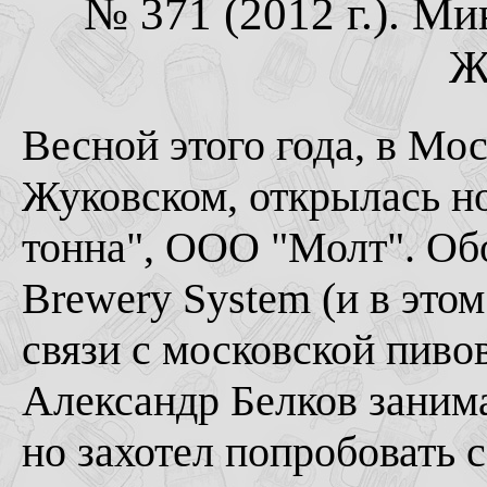
№ 371 (2012 г.). М
Ж
Весной этого года, в Мос
Жуковском, открылась н
тонна", ООО "Молт". Об
Brewery System (и в это
связи с московской пиво
Александр Белков занима
но захотел попробовать с