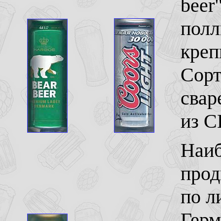
beer
полл
креп
Сорт
свар
из С
Наиб
прод
по л
Герм