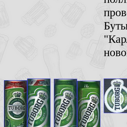
пров
Буты
"Кар
ново