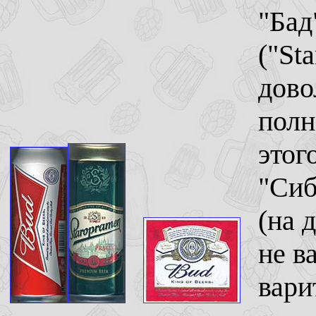
"Бад
("St
дово
полн
этог
"Сиб
(на 
не в
вари