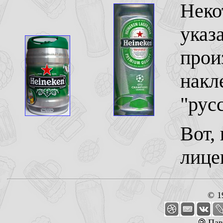
Неко
указ
прои
накл
"рус
Вот,
лице
© 1
Пав