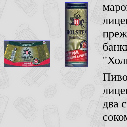
маро
лице
преж
банк
"Хол
Пиво
лице
два 
соком