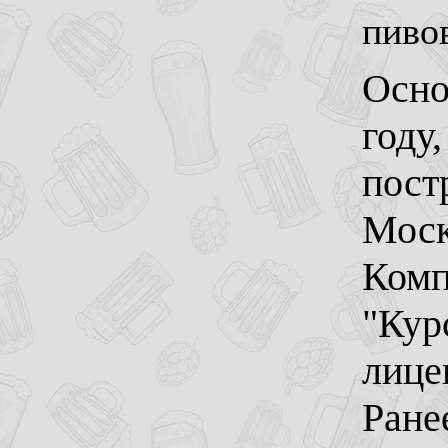
пиво
Осно
году
пост
Моск
Комп
"Курс
лице
Ране