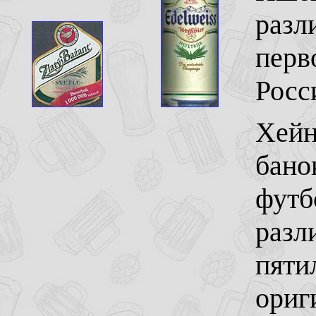
разл
перв
Росс
Хейн
бано
футб
разл
пяти
ориг