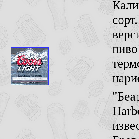
Кали
сорт
верс
пиво
терм
нари
"Беар
Harb
изве