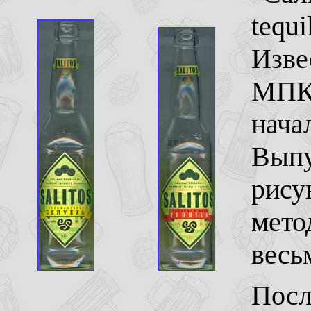
tequi
Изве
МПК 
нача
Выпу
рису
мето
весь
Посл