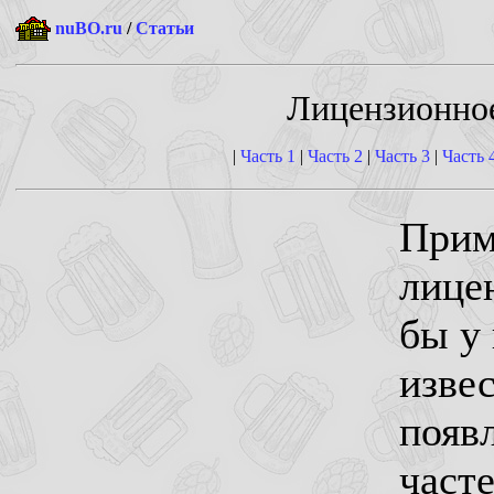
nuBO.ru
/
Статьи
Лицензионное
|
Часть 1
|
Часть 2
|
Часть 3
|
Часть 
Прим
лице
бы у 
извес
появ
част