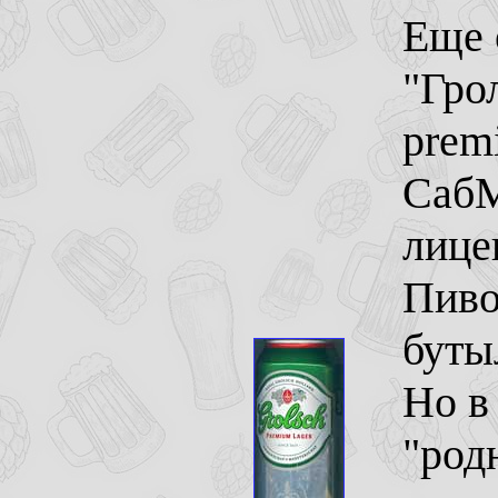
Еще 
"Гро
prem
СабМ
лице
Пиво
буты
Но в
"род