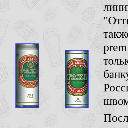
лини
"Отти
такж
prem
толь
банк
Росс
швом
Посл