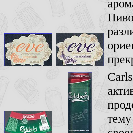
аром
Пиво
разл
орие
прек
Carls
акти
прод
тему 
свое