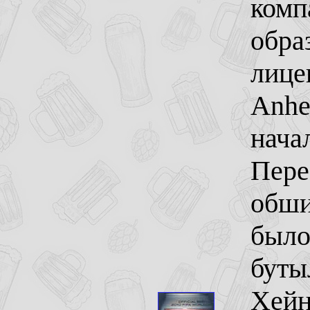
комп
обра
лице
Anhe
нача
Пере
обши
было
буты
Хейн