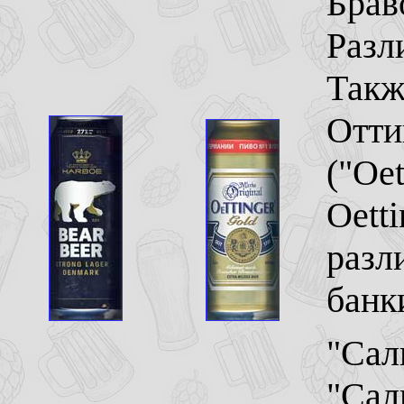
Брав
Разл
Такж
Отти
("Oet
Oetti
разл
банк
"Сали
"Сали