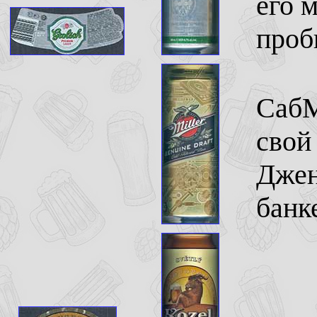
его 
проб
СабМ
свой
Джен
банк