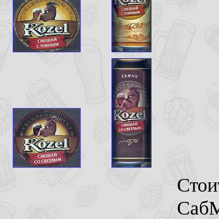
Стои
СабМ