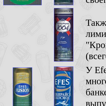
Такж
лими
"Кро
(все
У Ef
мног
банк
выпу