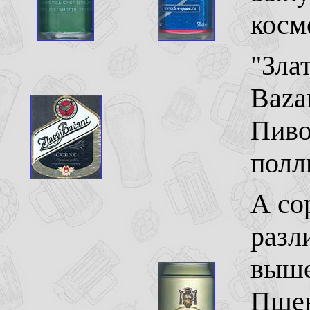
косм
"Зла
Baza
Пиво
полл
А со
разл
выше
Пшен