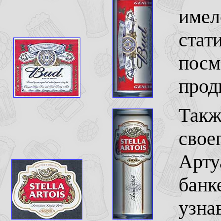
имел
стат
посм
прод
Такж
свое
Арту
банк
узна