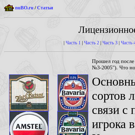
nuBO.ru
/
Статьи
Лицензионное
|
Часть 1
|
Часть 2
|
Часть 3
|
Часть 
Прошел год после
№3-2005"). Что н
Основны
сортов 
связи с
игрока в