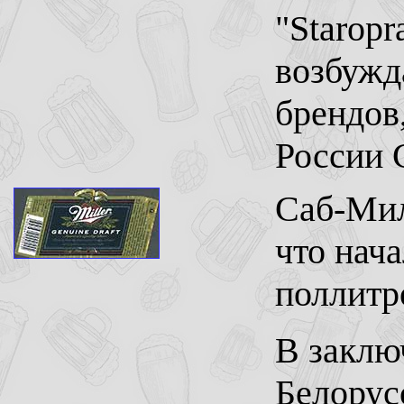
"Starop
возбужд
брендов
России 
Саб-Мил
что нача
поллитр
В заклю
Белорус