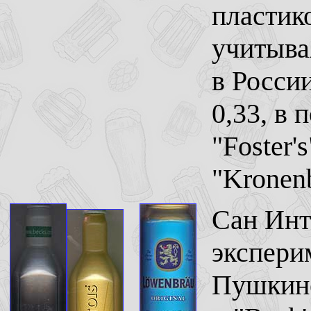
пластико
учитыва
в Росси
0,33, в
"Foster's
"Kronen
Сан Инт
экспери
Пушкине 