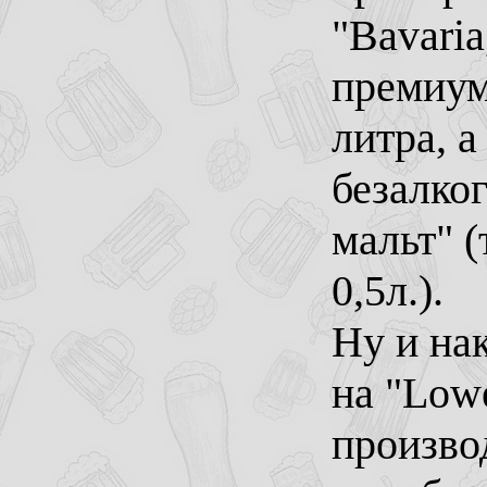
"Bavaria
премиум 
литра, а
безалког
мальт" (
0,5л.).
Ну и на
на "Lowe
произво