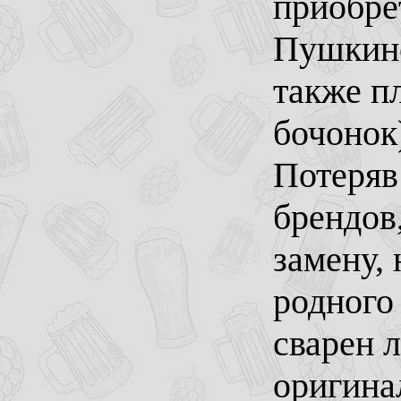
приобре
Пушкине 
также п
бочонок
Потеряв
брендов
замену, 
родного
сварен 
оригина