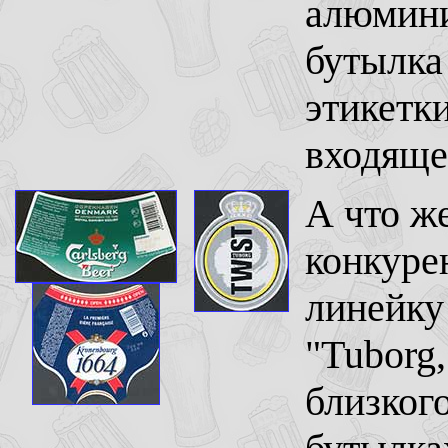
алюмини
бутылка
этикетк
входяще
А что ж
конкуре
линейку
"Tuborg,
близког