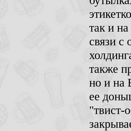
бутылках
этикетко
так и на
связи с
холдинг
также пр
но и на
ее доны
"твист-
закрывае