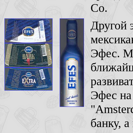
Co.
Другой э
мексика
Эфес. Ма
ближайш
развива
Эфес на
"Amster
банку, а