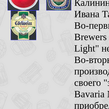
Калинин
Ивана Т
Во-перв
Brewers 
Light" 
Во-втор
произво
своего "
Bavaria
приобре