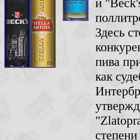
и "Beck'
поллитр
Здесь с
конкуре
пива пр
как суд
Интербр
утвержд
"Zlatopr
степени