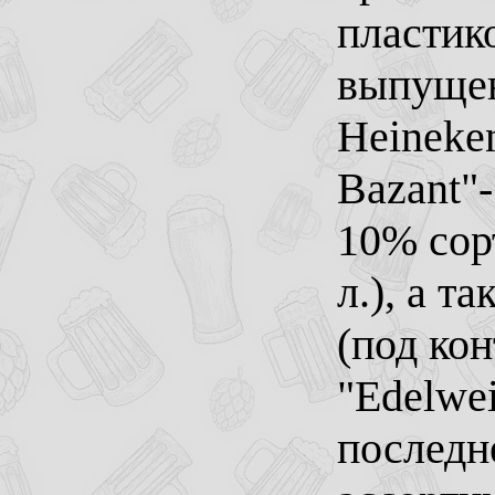
пластик
выпущен
Heineken
Bazant"-
10% сорт
л.), а 
(под кон
"Edelwei
последн