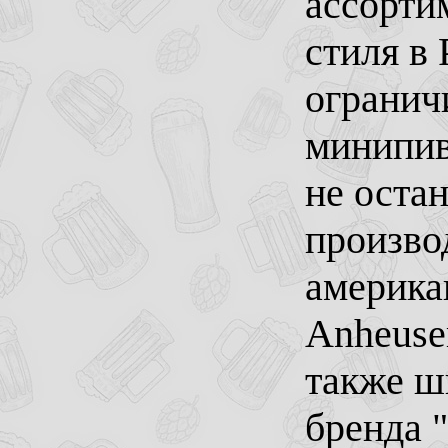
ассорти
стиля в
огранич
минипив
не оста
произво
америка
Anheuser
также ш
бренда "