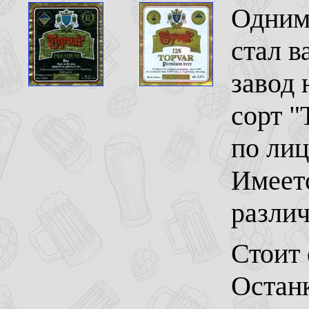
Одним 
стал 
завод 
сорт "
по лиц
Имеетс
разли
Стоит 
Останк