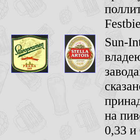
поллит
Festbi
Sun-In
владе
завода
сказан
прина
на пив
0,33 и