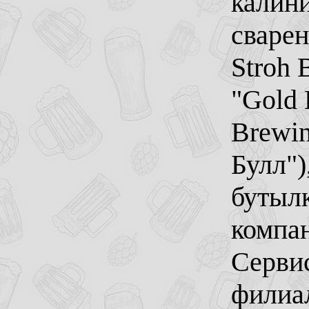
калин
сварен
Stroh 
"Gold 
Brewin
Булл")
бутыл
компан
Сервис
филиа