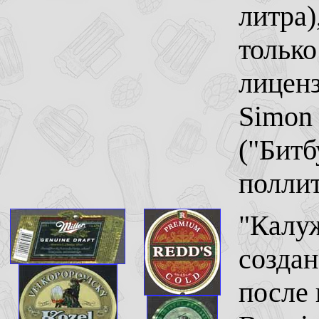
литра)
только
лиценз
Simon 
("Битб
поллит
"Калуж
созда
после 