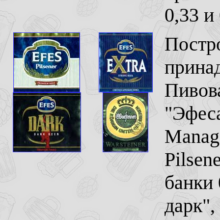
0,33 и 
Постро
принад
Пивова
"Эфеса
Manage
Pilsen
банки 
дарк", 