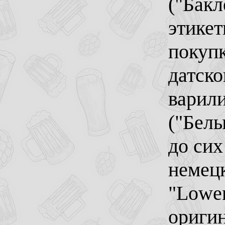
("Бакл
этикет
покупк
датско
варили
("Белы
до сих
немец
"Lowen
оригин