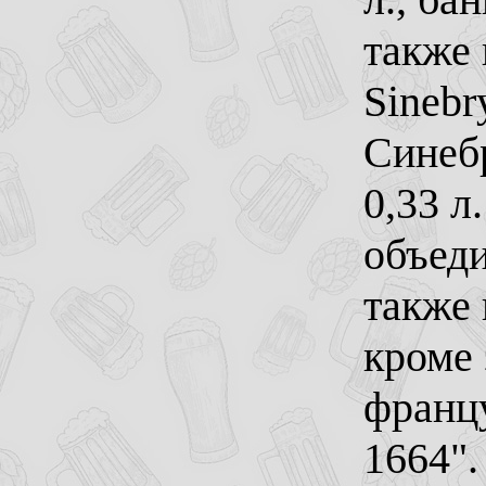
также 
Sinebr
Синеб
0,33 л
объед
также 
кроме 
францу
1664".