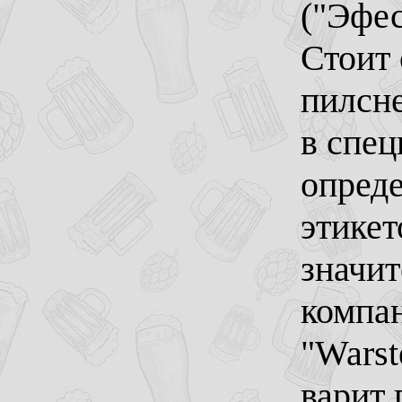
("Эфес
Стоит 
пилсн
в спец
опред
этикет
значит
компан
"Warst
варит 