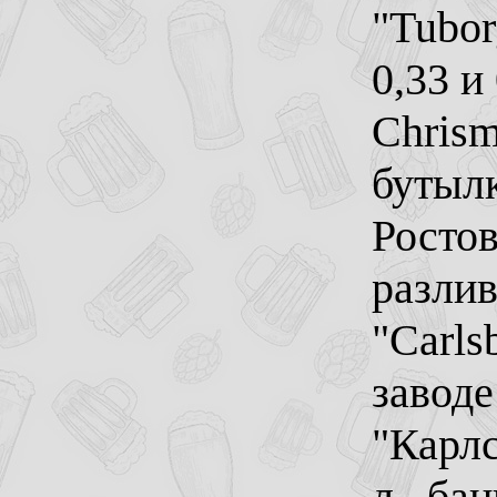
"Tubor
0,33 и 
Chrism
бутылк
Росто
разлив
"Carls
заводе
"Карлс
л., ба