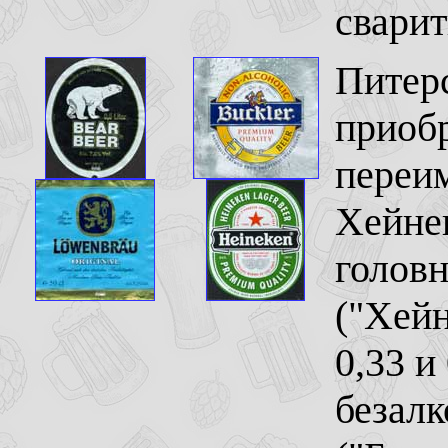
сварит
Питер
приобр
переи
Хейнек
головн
("Хейн
0,33 и
безалк