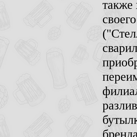
также 
своего
("Стел
сварил
приобр
переи
филиа
разлив
бутылк
бренда