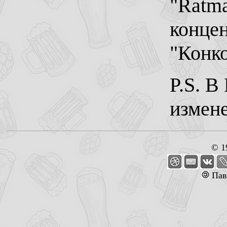
"Ratma
концен
"Конко
P.S. В
измен
© 1
Пав