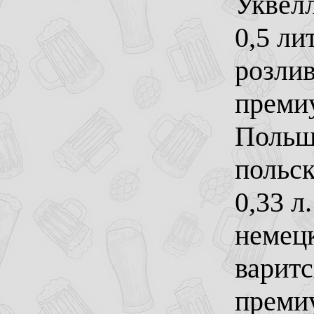
Уквелл
0,5 ли
розлив
премиу
Польше
польск
0,33 л
немецк
варитс
премиу