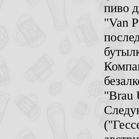
пиво д
"Van P
послед
бутылк
Компан
безалк
"Brau 
Следу
("Гесс