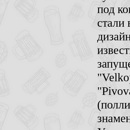
под ко
стали 
дизайн
извес
запущ
"Velko
"Pivov
(полли
знамен