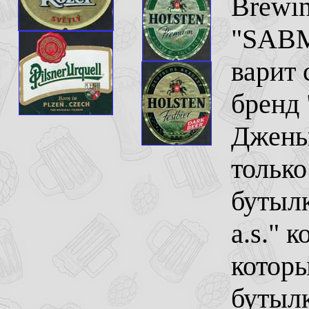
Brewi
"SABMi
варит 
бренд 
Джень
тольк
бутылк
a.s." 
которы
бутылк