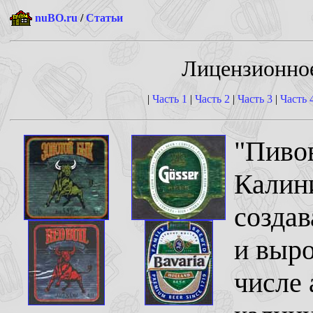
nuBO.ru
/
Статьи
Лицензионное
|
Часть 1
|
Часть 2
|
Часть 3
|
Часть 
"Пивов
Калин
создав
и выро
числе 