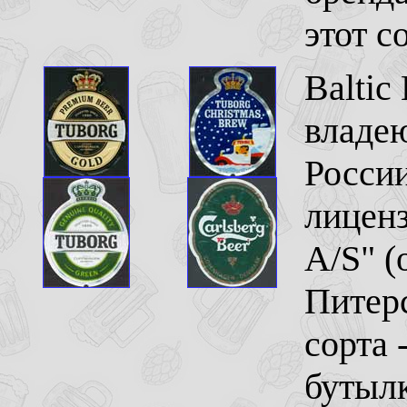
этот с
Baltic
владе
России
лиценз
A/S" (
Питер
сорта 
бутылка