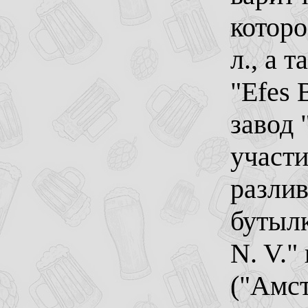
которо
л., а т
"Efes 
завод 
участи
разлив
бутылк
N. V."
("Амст