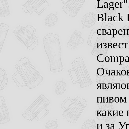
Lager"
Black 
сварен
извест
Compan
Очако
являю
пивом 
какие
и за У