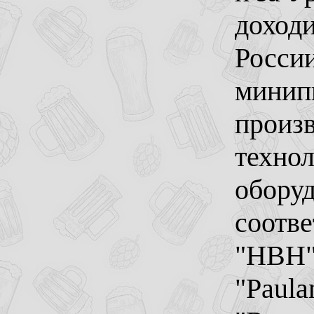
доходи
России
минип
произв
техно
обору
соотв
"HBH",
"Paula