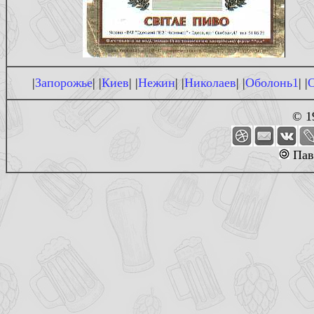
|
Запорожье
| |
Киев
| |
Нежин
| |
Николаев
| |
Оболонь1
| |
© 1
Пав