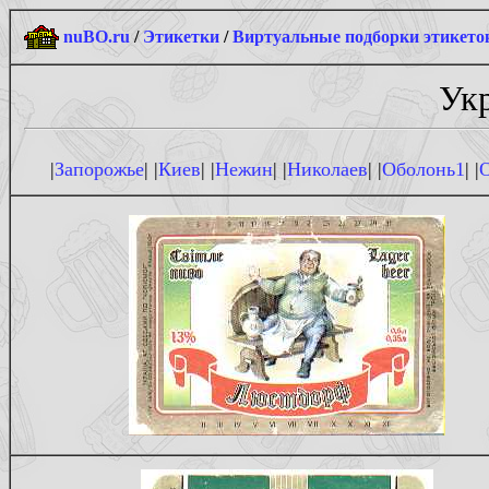
nuBO.ru
/
Этикетки
/
Виртуальные подборки этикето
Укр
|
Запорожье
| |
Киев
| |
Нежин
| |
Николаев
| |
Оболонь1
| |