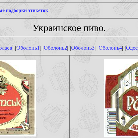
е подборки этикеток
Украинское пиво.
олаев
| |
Оболонь1
| |
Оболонь2
| |
Оболонь3
| |
Оболонь4
| |
Одес