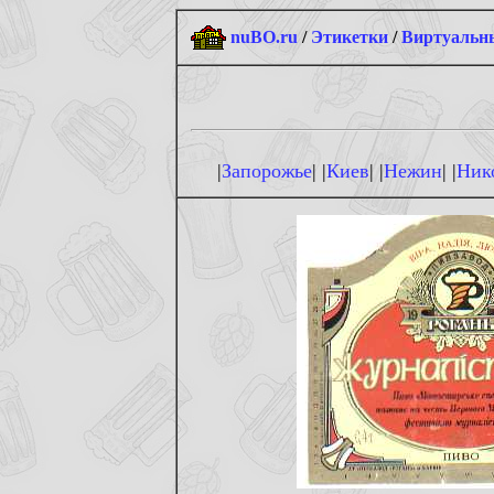
nuBO.ru
/
Этикетки
/
Виртуальны
|
Запорожье
| |
Киев
| |
Нежин
| |
Ник