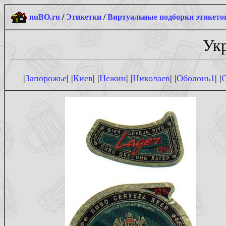
nuBO.ru
/
Этикетки
/
Виртуальные подборки этикето
Укр
|
Запорожье
| |
Киев
| |
Нежин
| |
Николаев
| |
Оболонь1
| |