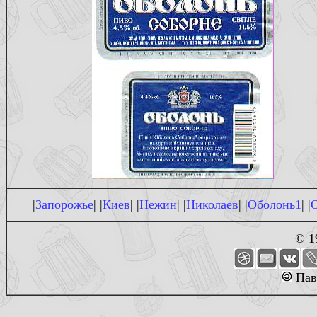
|
Запорожье
| |
Киев
| |
Нежин
| |
Николаев
| |
Оболонь1
| |
© 1
Пав