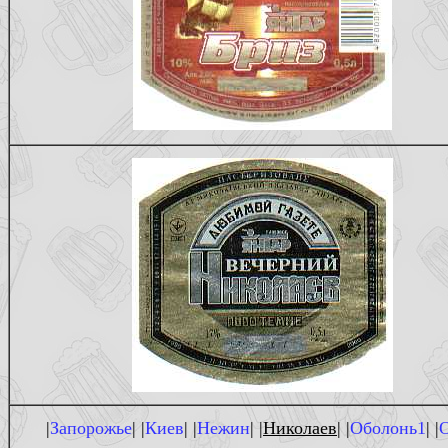
|
Запорожье
| |
Киев
| |
Нежин
| |
Николаев
| |
Оболонь1
| |