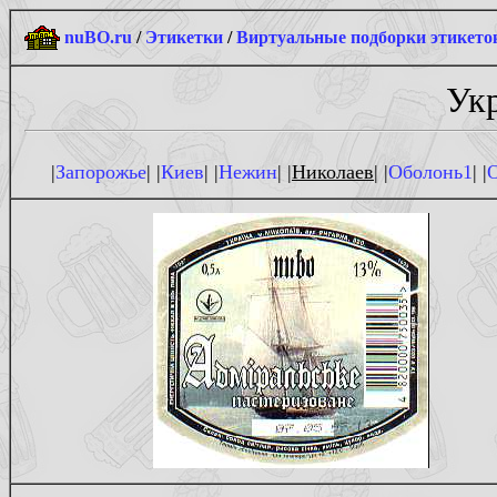
nuBO.ru
/
Этикетки
/
Виртуальные подборки этикето
Укр
|
Запорожье
| |
Киев
| |
Нежин
| |
Николаев
| |
Оболонь1
| |