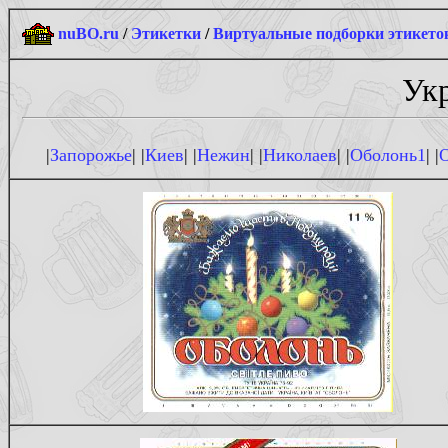
nuBO.ru
/
Этикетки
/
Виртуальные подборки этикето
Укр
|
Запорожье
| |
Киев
| |
Нежин
| |
Николаев
| |
Оболонь1
| |