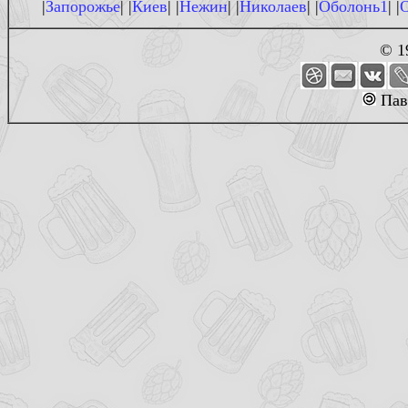
|
Запорожье
| |
Киев
| |
Нежин
| |
Николаев
| |
Оболонь1
| |
© 1
Пав