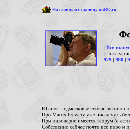
На главную страницу nuBO.ru
Фо
|
Все выпу
| Последни
979
|
980
|
9
Южное Подмосковье сейчас активно пр
Про Matrix brewery уже писал чуть бо
При пивоварне имеется тапрум (с летн
Собственно сейчас почти все пиво и п