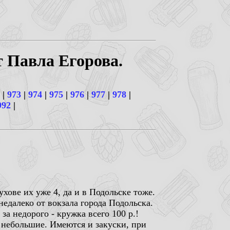
т Павла Егорова.
|
973
|
974
|
975
|
976
|
977
|
978
|
992
|
ове их уже 4, да и в Подольске тоже.
недалеко от вокзала города Подольска.
а недорого - кружка всего 100 р.!
ь небольшие. Имеются и закуски, при