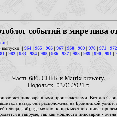
тоблог событий в мире пива о
ски
|
е выпуски:
|
964
|
965
|
966
|
967
|
968
|
969
|
970
|
971
|
972
81
|
982
|
983
|
984
|
985
|
986
|
987
|
988
|
989
|
990
|
991
|
Часть 686. СПБК и Matrix brewery.
Подольск. 03.06.2021 г.
ирастает пивоваренными производствами. Вот и в Серпух
льше года назад, они расположены на Бронницкой улице, 
ей площадкой), где можно попить местного пива, причем з
родается в тапруме, так как мощности пивоварни - очен