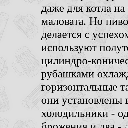
даже для котла на
маловата. Но пиво
делается с успехо
используют полут
цилиндро-коничес
рубашками охлажд
горизонтальные т
они установлены 
холодильники - о
брожения и два -