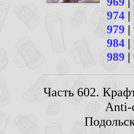
969
|
974
|
979
|
984
|
989
|
Часть 602. Крафт
Anti-
Подольск.