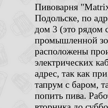
Пивоварня "Matri
Подольске, по ад
дом 3 (это рядом с
промышленной зо
расположены прои
электрических ка
адрес, так как пр
тапрум с баром, т
попить пива. Рабо
вторника до суббо