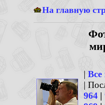
На главную ст
Фо
ми
|
Все
| По
964
|