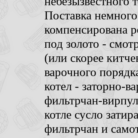
небезызвестного 
Поставка немного
компенсирована р
под золото - смо
(или скорее китче
варочного порядка
котел - заторно-в
фильтрчан-вирпул
котле сусло затир
фильтрчан и само