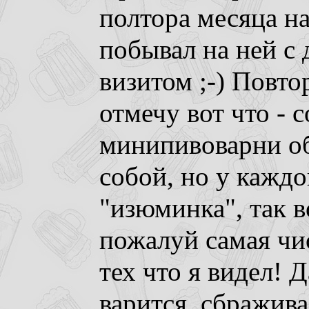
полтора месяца на
побывал на ней с
визитом ;-) Повто
отмечу вот что - 
минипивоварни о
собой, но у каждо
"изюминка", так во
пожалуй самая чи
тех что я видел! 
варится, сбражива