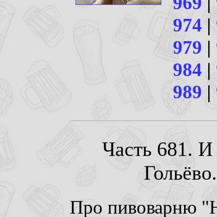
969
|
974
|
979
|
984
|
989
|
Часть 681. И 
Гольёво.
Про пивоварню "H