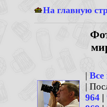
На главную ст
Фо
ми
|
Все
| По
964
|