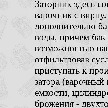
Заторник здесь с
варочник с вирпу
дополнительно ба
воды, причем бак 
возможностью наг
отфильтровав сусл
приступать к прои
затора (варочный
емкости, цилиндр
брожения - двухт