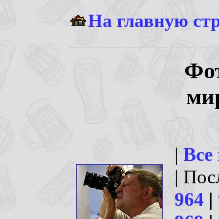
На главную ст
Фо
ми
|
Все
| По
964
|