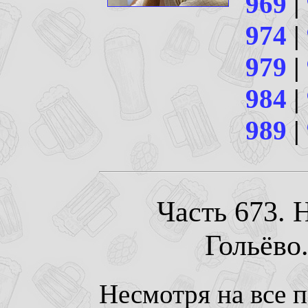
969
|
974
|
979
|
984
|
989
|
Часть 673. H
Гольёво.
Несмотря на все 