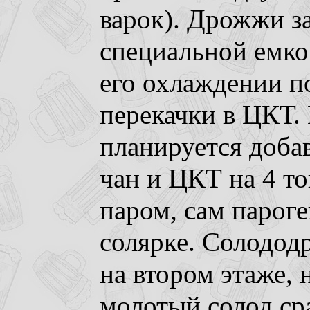
варок). Дрожжи з
специальной емко
его охлаждении по
перекачки в ЦКТ. 
планируется доба
чан и ЦКТ на 4 то
паром, сам пароге
солярке. Солодод
на втором этаже, 
молотый солод сра