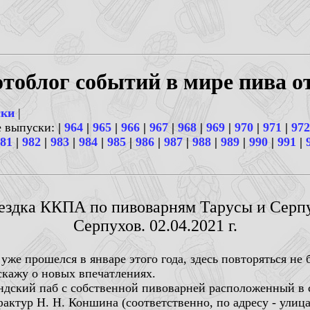
тоблог событий в мире пива о
ски
|
е выпуски:
|
964
|
965
|
966
|
967
|
968
|
969
|
970
|
971
|
972
81
|
982
|
983
|
984
|
985
|
986
|
987
|
988
|
989
|
990
|
991
|
оездка ККПА по пивоварням Тарусы и Серпух
Серпухов. 02.04.2021 г.
же прошелся в январе этого года, здесь повторяться не 
сскажу о новых впечатлениях.
ндский паб с собственной пивоварней расположенный в 
ктур Н. Н. Коншина (соответственно, по адресу - улиц