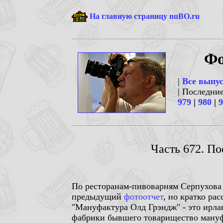
На главную страницу nuBO.ru
Фо
|
Все выпу
| Последни
979
|
980
|
9
Часть 672. П
По ресторанам-пивоварням Серпухова у
предыдущий
фотоотчет
, но кратко ра
"Мануфактура Олд Грэндж" - это ирла
фабрики бывшего товарищество мануфа