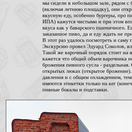
мы сидели в небольшом зале, рядом с
(включая летнюю площадку), они откры
вкусную еду, особенно бургеры, про п
ИПА) кажутся чистыми и при этом впо
вкуса как у баварского пшеничного. Е
заказанное пиво, да и еду ждать не пр
В этот раз удалось посмотреть и сам
Экскурсию провел Эдуард Соколов, вл
Такой же варочный порядок стоит на я
кажется что общий объем варочника н
брожения пивного сусла - раздельная.
открытых люках (открытое брожение).
давления и с общим охлаждением, темпе
имеются этикетки только на кег (коне
пивные бокалы и подставки.