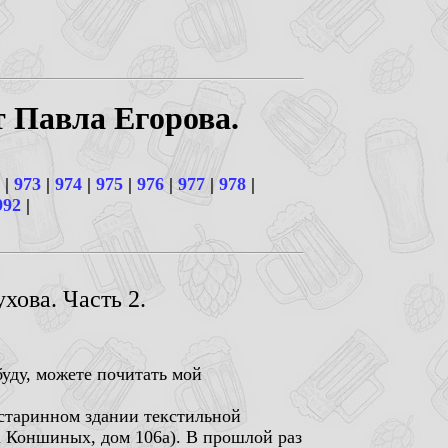
т Павла Егорова.
|
973
|
974
|
975
|
976
|
977
|
978
|
992
|
ова. Часть 2.
буду, можете почитать мой
старинном здании текстильной
а Коншиных, дом 106а). В прошлой раз