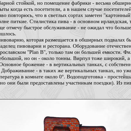
 барной стойкой, но помещение фабрики - весьма обширн
ты когда есть посетители, а в нашем случае посетителе
иво повторюсь, что в светлых сортах заметен "картонный
лне питкие. Стилистика пива - в основном ирландская, 
ще отмечу быстрое обслуживание - не ожидал что больше
ишлось.
у пивоварню, которая размещается в обширных подвалах 
аделец пивоварни и ресторана. Оборудование отечестве
рославском "Plan B", только там он большей емкости. Ф
ебольшой, но он - около тонны. Вирпул тоже широкий, а 
 Основное брожение - в вертикальных танках, с собстве
 Дображивание - в таких же вертикальных танках, но у
ратура в комнате около 0°. Водоподготовка - простейшая
чно они были предоставлены участникам поездки). Из пи