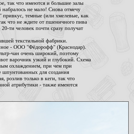
ое, так что имеются и большие залы
й набралось не мало! Снова отмечу
" привкус, темные (или хмелевые, как
так что не ждите от пшеничного пива
 20-ти человек почти сразу получат
бывшей текстильной фабрики.
нное - ООО "Фёдорофф" (Краснодар).
ильтр-чан очень широкий, поэтому
вот варочник узкий и глубокий. Схема
нным охлаждением, при чем при
же шпунтованных для создания
, розлив только в кеги, так что
вной атрибутики - также имеются