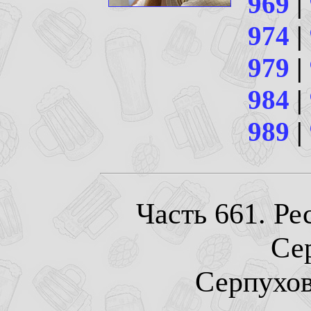
969
|
974
|
979
|
984
|
989
|
Часть 661. Р
Се
Серпухов.