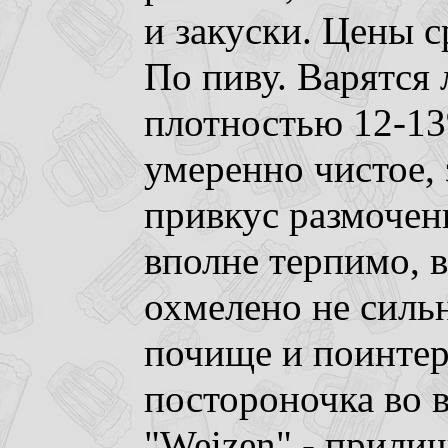
и закуски. Цены с
По пиву. Варятся 
плотностью 12-13
умеренно чистое, 
привкус размочен
вполне терпимо, 
охмелено не сильн
почище и поинтер
постороночка во в
"Weizen" - прили