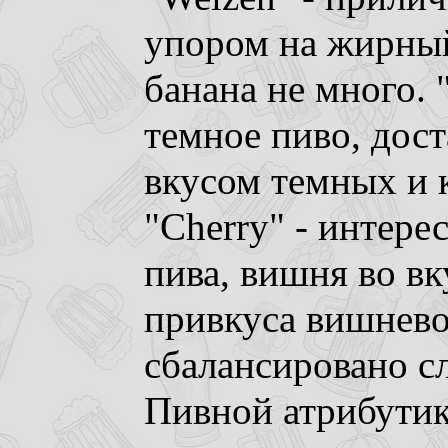
упором на жирный
банана не много. 
темное пиво, дост
вкусом темных и 
"Cherry" - интере
пива, вишня во вк
привкуса вишнево
сбалансировано сл
Пивной атрибутики