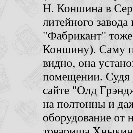
Н. Коншина в Серп
литейного завода 
"Фабрикант" тоже
Коншину). Саму п
видно, она устано
помещении. Судя 
сайте "Олд Грэнд
на полтонны и да
оборудование от 
товарища Хныкина