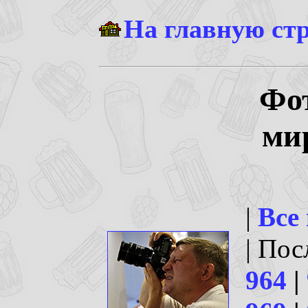
На главную ст
Фо
ми
|
Все
| По
964
|