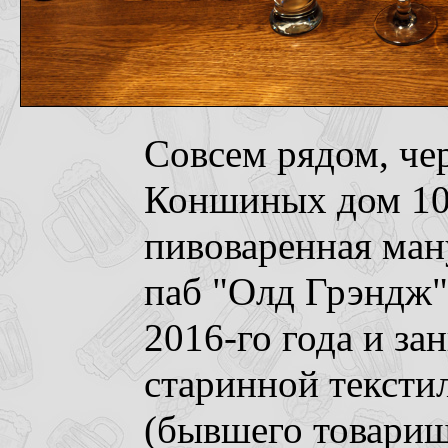
Совсем рядом, чер
Коншиных дом 108
пивоваренная ман
паб "Олд Грэндж".
2016-го года и з
старинной тексти
(бывшего товарищ