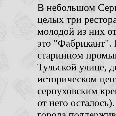
В небольшом Серп
целых три рестор
молодой из них о
это "Фабрикант".
старинном промы
Тульской улице, д
историческом цент
серпуховским крем
от него осталось
города поддержива