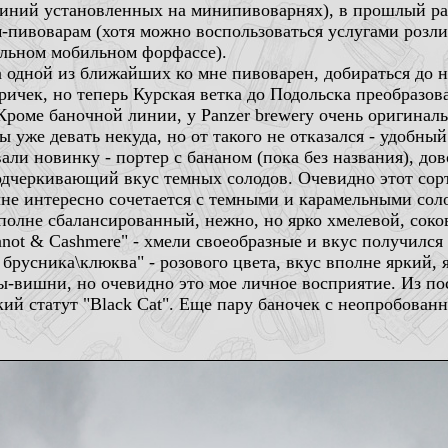
линий установленных на минипивоварнях), в прошлый раз
м-пивоварам (хотя можно воспользоваться услугами розли
иальном мобильном форфассе).
а одной из ближайших ко мне пивоварен, добираться до 
ичек, но теперь Курская ветка до Подольска преобразова
 Кроме баночной линии, у Panzer brewery очень оригина
 уже девать некуда, но от такого не отказался - удобны
вали новинку - портер с бананом (пока без названия), до
дчеркивающий вкус темных солодов. Очевидно этот сорт
лне интересно сочетается с темными и карамельными сол
полне сбалансированный, нежно, но ярко хмелевой, соко
not & Cashmere" - хмели своеобразные и вкус получился
 брусника\клюква" - розового цвета, вкус вполне яркий, 
ы-вишни, но очевидно это мое личное восприятие. Из по
кий статут "Black Cat". Еще пару баночек с неопробован