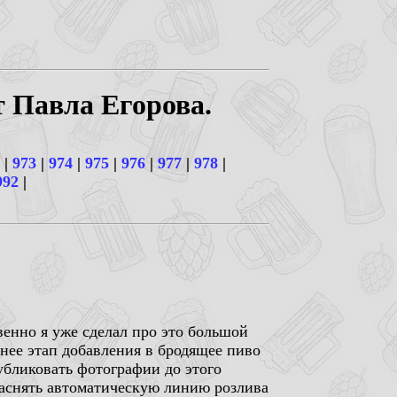
т Павла Егорова.
|
973
|
974
|
975
|
976
|
977
|
978
|
992
|
венно я уже сделал про это большой
рнее этап добавления в бродящее пиво
убликовать фотографии до этого
 заснять автоматическую линию розлива