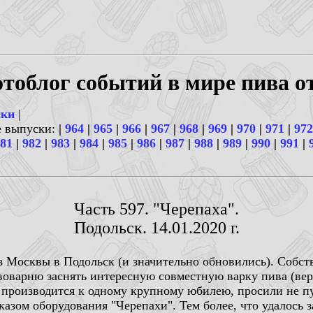
тоблог событий в мире пива о
ски
|
е выпуски:
|
964
|
965
|
966
|
967
|
968
|
969
|
970
|
971
|
972
81
|
982
|
983
|
984
|
985
|
986
|
987
|
988
|
989
|
990
|
991
|
Часть 597. "Черепаха".
Подольск. 14.01.2020 г.
з Москвы в Подольск (и значительно обновились). Собст
ивоварню заснять интересную совместную варку пива (ве
 производится к одному крупному юбилею, просили не п
оказом оборудования "Черепахи". Тем более, что удалось