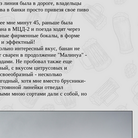
 линия была в дороге, владельцы
ва в банки просто привезя свое пиво
нее мне минут 45, раньше была
на в МЦД-2 и поезда ходят через
льные фирменные бокалы, в форме
й и эффектный!
вольно интересный вкус, банан не
 сварен в продолжение "Малинуа" -
одами. Не пробовал также еще
вый, с вкусом цитрусовых и
 своеобразный - несколько
ягодный, хотя мне вместо брусники-
стоянной линейки отведал
ными мною сортами дали с собой, но