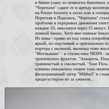
в банки (одну из немногих баночных 
"Черепахи" сдают ее в аренду коллега
на Panzer brewery в кегах или в спец
Переехав в Подольск, "Черепаха" стал
проблема в перерывах движения электр
каждые 10, максимум через 15 минут.
пивной банки. Хотя мне пивные бокалы
Из пива - прямо из под танка попробо
яркий, но ощутимый и оригинально по
портера с малиной, малинка тоже впо
"Могиканин" - в стилистике NEIPA - в
тропических фруктов. "Акварель, Ekua
травянистый и смолистый. "Sour Flow,
клюквы показались скорее тона малин
фильтрованный лагер "Mikhail" и слад
продегустирую их за ужином...