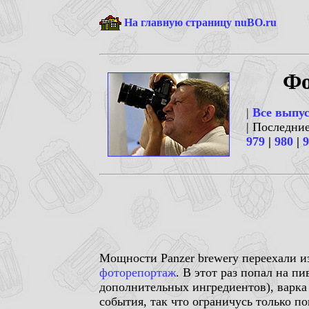
На главную страницу nuBO.ru
Фо
|
Все выпу
| Последни
979
|
980
|
9
Мощности Panzer brewery переехали и
фоторепортаж
. В этот раз попал на п
дополнительных ингредиентов), варка
события, так что ограничусь только п