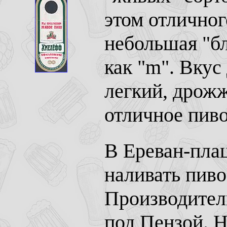
этом отличног
небольшая "бл
как "m". Вкус
легкий, дрож
отличное пиво 
В Ереван-пла
наливать пиво
Производитель
под Пензой. Н