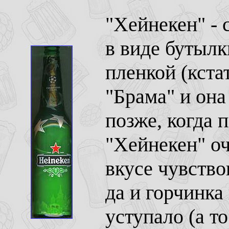
"Хейнекен" -
в виде бутылк
пленкой (кста
"Брама" и она
позже, когда 
"Хейнекен" оч
вкусе чувство
да и горчинка
уступало (а т