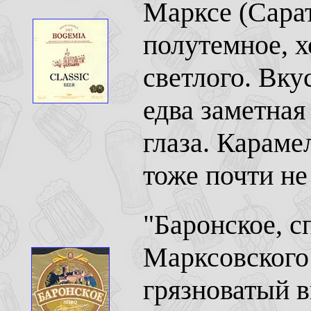
Марксе (Сарат
полутемное, х
светлого. Вку
едва заметная 
глаза. Караме
тоже почти не
"Баронское, с
Марксовского 
грязноватый в