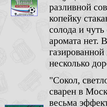
разливной сов
копейку стака
солода и чуть
аромата нет. 
газированной 
несколько доро
"Сокол, светл
сварен в Мос
весьма эффект