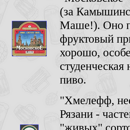
(за Камышинс
Маше!). Оно п
фруктовый при
хорошо, особе
студенческая 
пиво.
"Хмелефф, не
Рязани - част
"живых" сорто