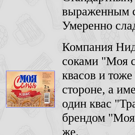
выраженным с
Умеренно сла
Компания Нид
соками "Моя с
квасов и тоже
стороне, а им
один квас "Тр
брендом "Моя 
же.