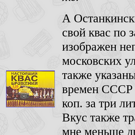
А Останкинск
свой квас по 
изображен не
московских ул
также указаны
времен СССР (
коп. за три ли
Вкус также т
мне меньше д