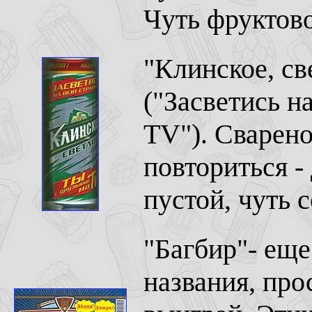
Чуть фруктово
"Клинское, св
("Засветись н
TV"). Сварено
повториться -
пустой, чуть 
"Багбир"- еще
названия, про