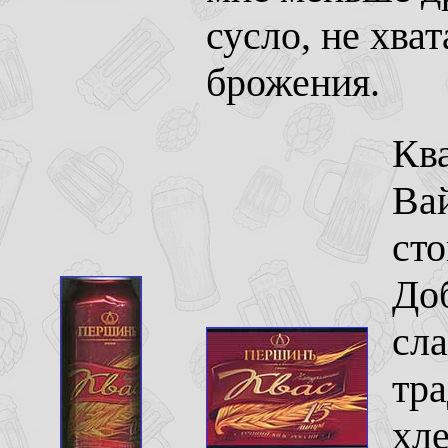
сусло, не хва
брожения.
Кв
Вай
сто
Доб
сла
тр
хле