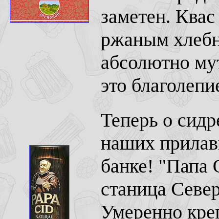
заметен. Квас
ржаным хлебн
абсолютно мут
это благолепие
Теперь о сидр
наших прилав
банке! "Папа 
станица Север
Умеренно креп