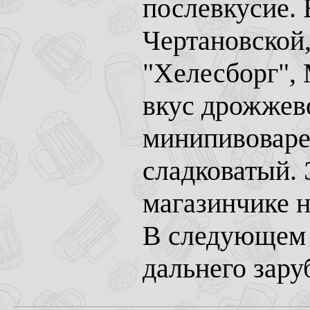
послевкусие. 
Чертановской,
"Хелесборг",
вкус дрожжев
минипивоварен
сладковатый. 
магазинчике н
В следующем 
дальнего зару