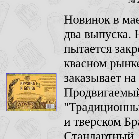
№ 2
Новинок в мае
два выпуска. 
пытается закр
квасном рынке
заказывает на
Продвигаемый
"Традиционны
и тверском Бр
Стандартный, 