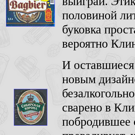
выиграй. Этик
половиной лит
буковка прост
вероятно Клин
И оставшиеся
новым дизайн
безалкогольно
сварено в Кли
побродившее 