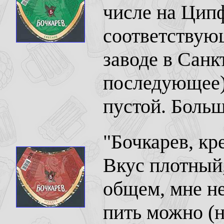
числе на Ципф
соответствую
заводе в Санк
последующее).
пустой. Больш
"Бочкарев, кр
Вкус плотный
общем, мне н
пить можно (н