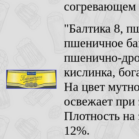
согревающем 
"Балтика 8, п
пшеничное ба
пшенично-дро
кислинка, бог
На цвет мутно
освежает при 
Плотность на
12%.