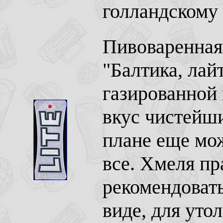
голландскому 
Пивоваренная 
"Балтика, лай
газированной 
вкус чистейши
плане еще мож
все. Хмеля пр
рекомендовать
виде, для уто