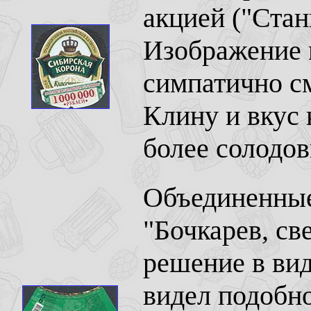
акцией ("Стан
Изображение 
симпатично см
Клину и вкус 
более солодо
Объединенные
"Бочкарев, св
решение в вид
видел подобно