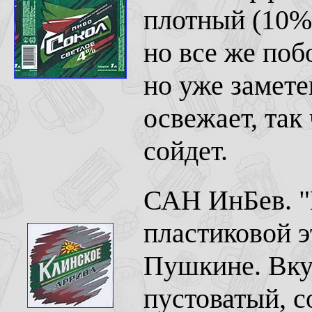
плотный (10%)
но все же поб
но уже замете
освежает, так
сойдет.
САН ИнБев. "К
пластиковой э
Пушкине. Вкус
пустоватый, с