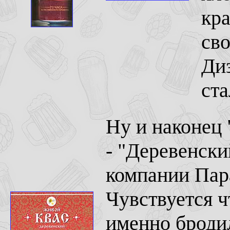
кра
сво
Диз
ста
Ну и наконец
- "Деревенски
компании Пара
Чувствуется ч
именно броди