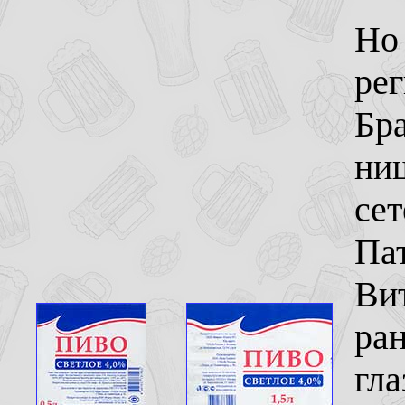
Но 
ре
Бра
ни
сет
Пат
Вит
ран
гла