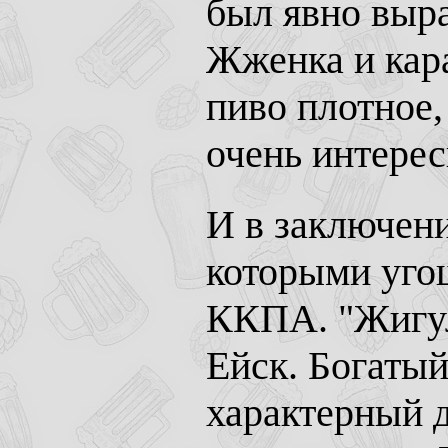
был явно выра
Жженка и кар
пиво плотное,
очень интерес
И в заключен
которыми уго
ККПА. "Жигул
Ейск. Богатый
характерный 