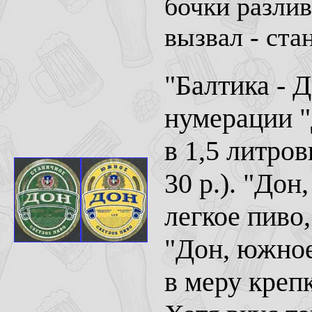
бочки разлив
вызвал - ста
"Балтика - 
нумерации "
в 1,5 литро
30 р.). "Дон
легкое пиво,
"Дон, южное
в меру креп