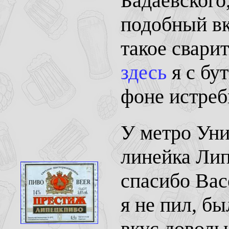
Бадаевского
подобный вк
такое сварит
здесь
я с бу
фоне истреб
У метро Уни
линейка Лип
спасибо Васе
я не пил, б
вкус доволь