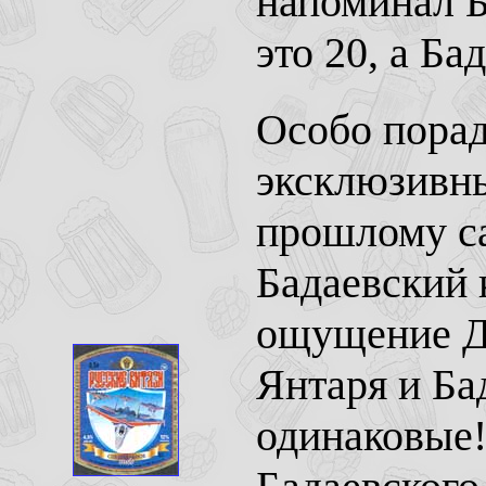
напоминал Б
это 20, а Ба
Особо порад
эксклюзивны
прошлому са
Бадаевский 
ощущение Де
Янтаря и Ба
одинаковые!