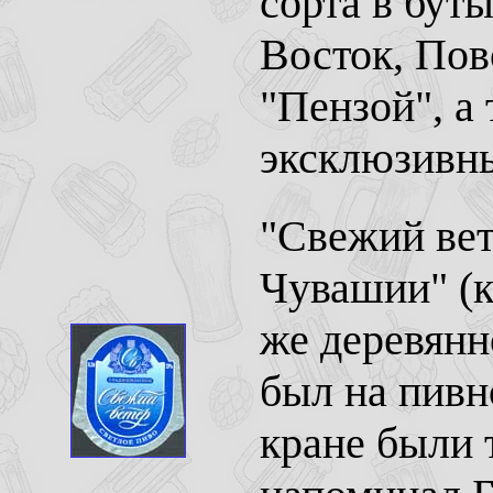
сорта в бут
Восток, Пов
"Пензой", а
эксклюзивны
"Свежий вет
Чувашии" (к
же деревянн
был на пивн
кране были 