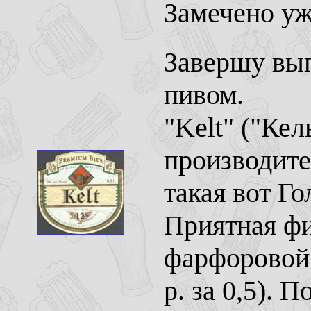
Замечено уж
Завершу вып
пивом.
"Kelt" ("Кел
производите
такая вот Г
Приятная фи
фарфоровой 
р. за 0,5). 