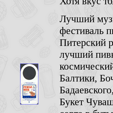
Хотя вкус то
Лучший музы
фестиваль п
Питерский ро
лучший пивн
космический
Балтики, Бо
Бадаевского
Букет Чуваш