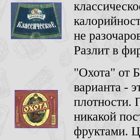
классическо
калорийност
не разочаро
Разлит в фи
"Охота" от 
варианта - э
плотности. П
никакой пос
фруктами. Ц