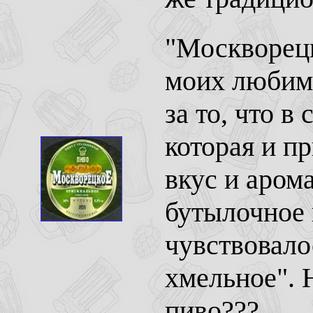
"Москворецк
моих любимы
за то, что в
которая и п
вкус и арома
бутылочное 
чувствовало
хмельное". 
пиво???