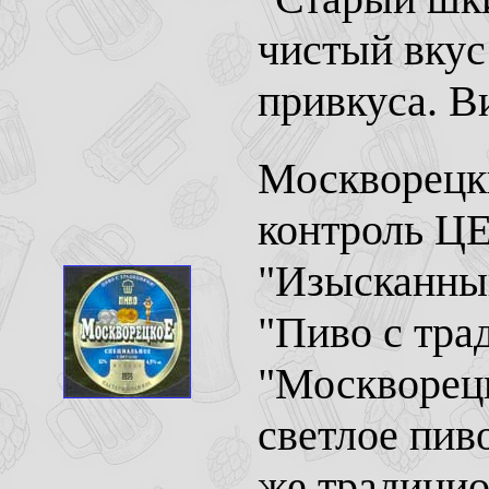
чистый вкус
привкуса. В
Москворецки
контроль ЦЕ
"Изысканный
"Пиво с тра
"Москворецк
светлое пиво
же традици