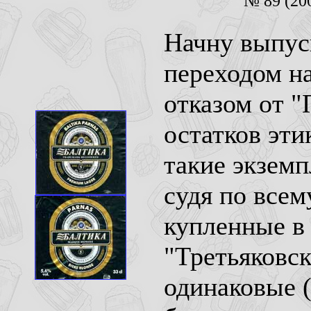
№ 89 (200
Начну выпуск
переходом на
отказом от "
остатков эти
такие экземп
судя по всем
купленные в 
"Третьяковс
одинаковые (