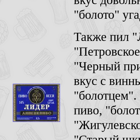
"болото" уг
Также пил "
"Петровское
"Черный при
вкус с винн
"болотцем".
пиво, "боло
"Жигулевско
"Старый шки