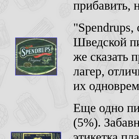
прибавить, н
"Spendrups, 
Шведской пи
же сказать 
лагер, отли
их одноврем
Еще одно пи
(5%). Забав
этикетка пла