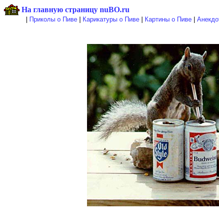
На главную страницу nuBO.ru
|
Приколы о Пиве
|
Карикатуры о Пиве
|
Картины о Пиве
|
Анекдо