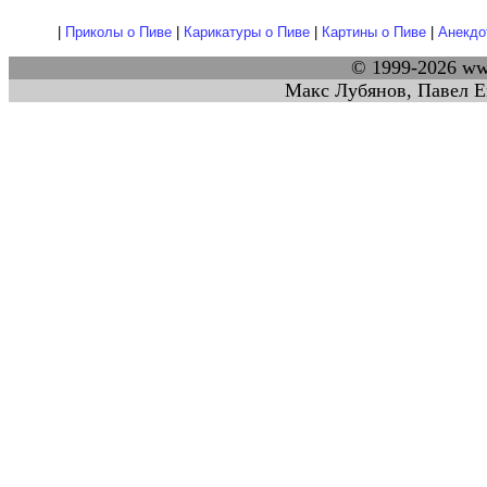
|
Приколы о Пиве
|
Карикатуры о Пиве
|
Картины о Пиве
|
Анекдо
© 1999-2026 w
Макс Лубянов, Павел Е