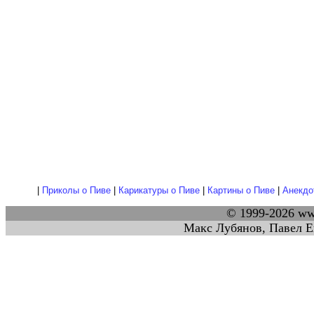
|
Приколы о Пиве
|
Карикатуры о Пиве
|
Картины о Пиве
|
Анекдо
© 1999-2026 w
Макс Лубянов, Павел Е