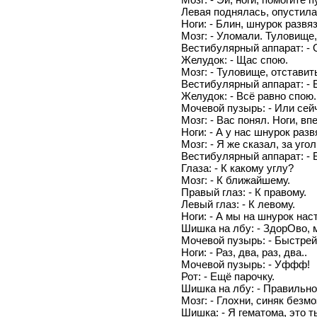
Левая поднялась, опустилась
Ноги: - Блин, шнурок развя
Мозг: - Уломали. Туловище,
Вестибулярный аппарат: -
Желудок: - Щас спою.
Мозг: - Туловище, отставит
Вестибулярный аппарат: -
Желудок: - Всё равно спою.
Мочевой пузырь: - Или сейч
Мозг: - Вас понял. Ноги, вп
Ноги: - А у нас шнурок разв
Мозг: - Я же сказал, за угол
Вестибулярный аппарат: - 
Глаза: - К какому углу?
Мозг: - К ближайшему.
Правый глаз: - К правому.
Левый глаз: - К левому.
Ноги: - А мы на шнурок нас
Шишка на лбу: - ЗдорОво, 
Мочевой пузырь: - Быстрей
Ноги: - Раз, два, раз, два..
Мочевой пузырь: - Уффф!
Рот: - Ещё парочку.
Шишка на лбу: - Правильно,
Мозг: - Глохни, синяк безм
Шишка: - Я гематома, это ты