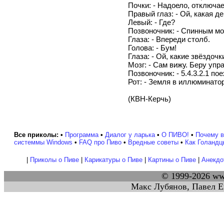
Почки: - Надоело, отключа
Правый глаз: - Ой, какая д
Левый: - Где?
Позвоночник: - Спинным мо
Глаза: - Впереди столб.
Голова: - Бум!
Глаза: - Ой, какие звёздочк
Мозг: - Сам вижу. Беру упр
Позвоночник: - 5.4.3.2.1 по
Рот: - Земля в иллюминаторе
(КВН-Керчь)
Все приколы:
•
Программа
•
Диалог у ларька
•
О ПИВО!
•
Почемy 
системмы Windows
•
FAQ про Пиво
•
Вредные советы
•
Как Голандц
|
Приколы о Пиве
|
Карикатуры о Пиве
|
Картины о Пиве
|
Анекдо
© 1999-2026 w
Макс Лубянов, Павел Е