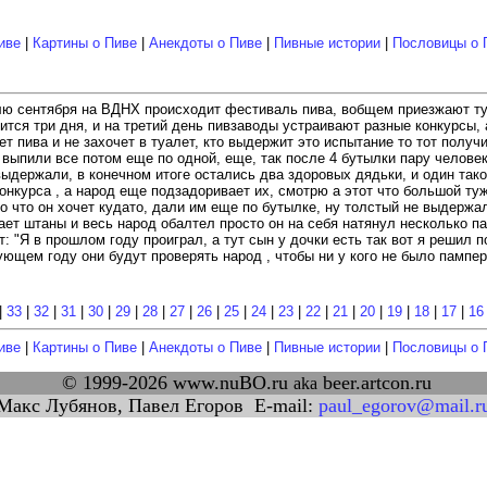
иве
|
Картины о Пиве
|
Анекдоты о Пиве
|
Пивные истории
|
Пословицы о 
лю сентября на ВДНХ происходит фестиваль пива, вобщем приезжают туд
длится три дня, и на третий день пивзаводы устраивают разные конкурсы,
ет пива и не захочет в туалет, кто выдержит это испытание то тот пол
выпили все потом еще по одной, еще, так после 4 бутылки пару челове
ыдержали, в конечном итоге остались два здоровых дядьки, и один так
нкурса , а народ еще подзадоривает их, смотрю а этот что большой тужит
ого что он хочет кудато, дали им еще по бутылке, ну толстый не выдерж
ает штаны и весь народ обалтел просто он на себя натянул несколько па
: "Я в прошлом году проиграл, а тут сын у дочки есть так вот я решил
ующем году они будут проверять народ , чтобы ни у кого не было пампер
|
33
|
32
|
31
|
30
|
29
|
28
|
27
|
26
|
25
|
24
|
23
|
22
|
21
|
20
|
19
|
18
|
17
|
16
иве
|
Картины о Пиве
|
Анекдоты о Пиве
|
Пивные истории
|
Пословицы о 
© 1999-2026 www.nuBO.ru
beer.artcon.ru
aka
акс Лубянов, Павел Егоров E-mail:
paul_egorov@mail.r