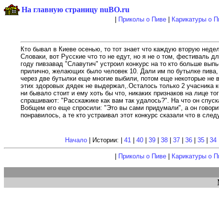
На главную страницу nuBO.ru
|
Приколы о Пиве
|
Карикатуры о П
Кто бывал в Киеве осенью, то тот знает что каждую вторую неде
Словаки, вот Русские что то не едут, но я не о том, фестиваль 
году пивзавад "Славутич" устроил конкурс на то кто больше выпь
прилично, желающих было человек 10. Дали им по бутылке пива, 
через две бутылки еще многие выбили, потом еще некоторые не в
этих здоровых дядек не выдержал,.Осталось только 2 учасника ко
ни бывало стоит и ему хоть бы что, никаких признаков на лице т
спрашивают: "Расскажике как вам так удалось?". На что он спуск
Вобщем его еще спросили: "Это вы сами придумали", а он говорит
понравилось, а те кто устраивал этот конкурс сказали что в след
Начало
| Истории: |
41
|
40
|
39
|
38
|
37
|
36
|
35
|
34
|
Приколы о Пиве
|
Карикатуры о П
М