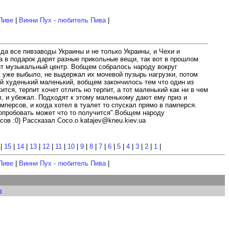
Пиве
|
Винни Пух - любитель Пива
|
а все пивзаводы Украины и не только Украины, и Чехи и
 а в подарок дарят разные прикольные вещи, так вот в прошлом
учит музыкальный центр. Вобщем собралось народу вокруг
к уже выбыло, не выдержал их мочевой пузырь нагрузки, потом
ой худенький маленький, вобщем закончилось тем что один из
ся, терпит хочет отлить но терпит, а тот маленький как ни в чем
ал, и убежал. Подходят к этому маленькому дают ему приз и
мперсов, и когда хотел в туалет то спускал прямо в памперся.
 попробовать может что то получится".Вобщем народу
сов :0) Рассказал Сосо.о katajev@kneu.kiev.ua
|
15
|
14
|
13
|
12
|
11
|
10
|
9
|
8
|
7
|
6
|
5
|
4
|
3
|
2
|
1
|
Пиве
|
Винни Пух - любитель Пива
|
u