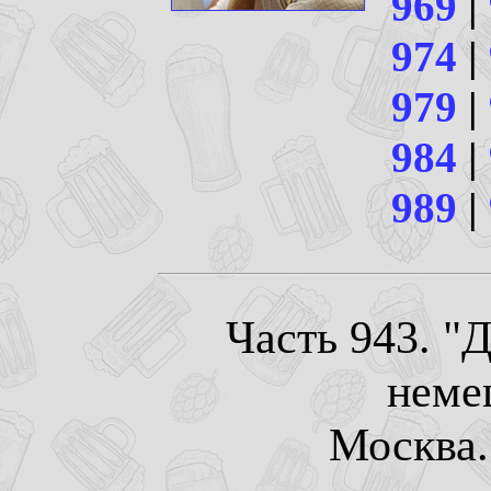
969
|
974
|
979
|
984
|
989
|
Часть 943. "
неме
Москва. 