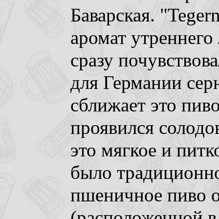
Баварская. "Teger
аромат утреннего 
сразу почувствов
для Германии сер
сближает это пиво
проявился солодов
это мягкое и пит
было традиционно
пшеничное пиво о
(расположенной в