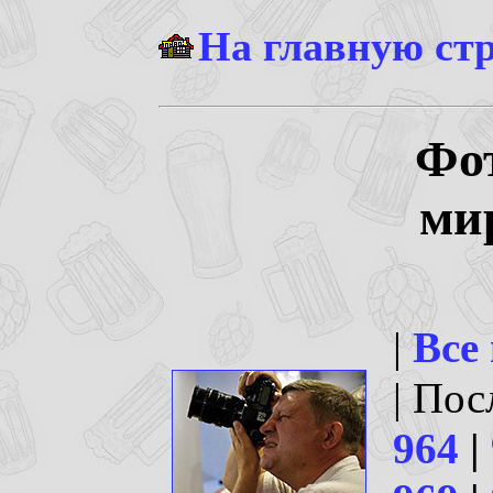
На главную ст
Фо
ми
|
Все
| По
964
|