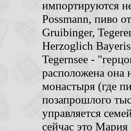
импортируются н
Possmann, пиво от
Gruibinger, Tegere
Herzoglich Bayeri
Tegernsee - "герц
расположена она 
монастыря (где пи
позапрошлого тыс
управляется семе
сейчас это Мария