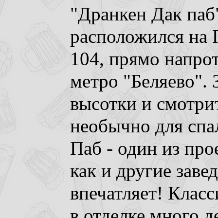
"Дранкен Дак паб
расположился на
104, прямо напро
метро "Беляево".
высотки и смотри
необычно для спа
Паб - один из про
как и другие заве
впечатляет! Класс
в отделке много д