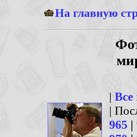
На главную ст
Фо
ми
|
Все
| По
965
|