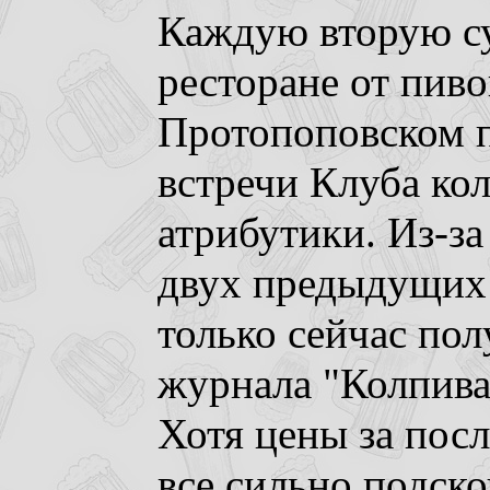
Каждую вторую су
ресторане от пив
Протопоповском п
встречи Клуба ко
атрибутики. Из-за
двух предыдущих в
только сейчас по
журнала "Колпива
Хотя цены за посл
все сильно подск