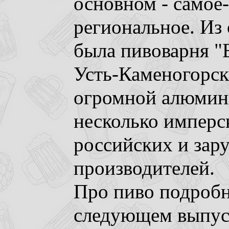
основном - самое
региональное. Из
была пивоварня "
Усть-Каменогорска
огромной алюмини
несколько имперск
российских и зар
производителей.
Про пиво подробн
следующем выпуск