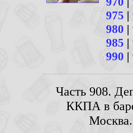
970
|
975
|
980
|
985
|
990
|
Часть 908. Де
ККПА в бар
Москва. 