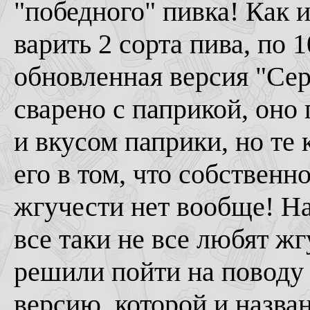
"победного" пивка! Как 
варить 2 сорта пива, по 
обновленная версия "Се
сварено с паприкой, он
и вкусом паприки, но те 
его в том, что собственн
жгучести нет вообще! На 
все таки не все любят жг
решили пойти на поводу 
версию, которой и назва