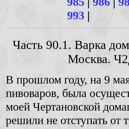
985
|
986
|
9
993
|
Часть 90.1. Варка до
Москва. Ч2
В прошлом году, на 9 м
пивоваров, была осущест
моей Чертановской домаш
решили не отступать от 