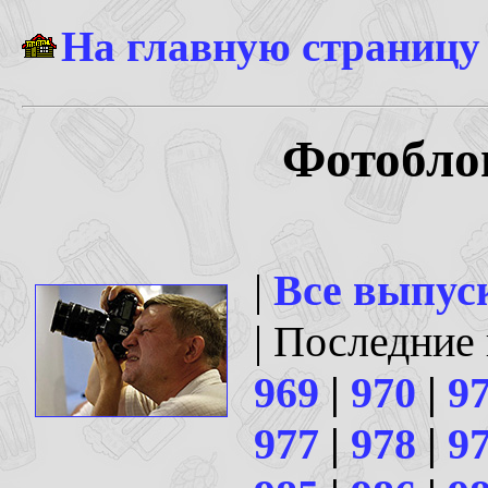
На главную страницу
Фотоблог
|
Все выпус
| Последние
969
|
970
|
9
977
|
978
|
9