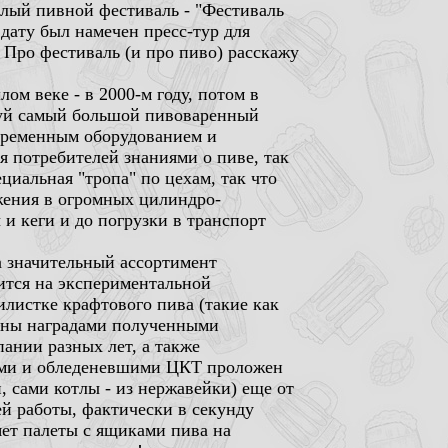
елый пивной фестиваль - "Фестиваль
 дату был намечен пресс-тур для
 Про фестиваль (и про пиво) расскажу
ом веке - в 2000-м году, потом в
алуй самый большой пивоваренный
овременным оборудованием и
я потребителей знаниями о пиве, так
циальная "тропа" по цехам, так что
ожения в огромных цилиндро-
 и кеги и до погрузки в транспорт
ма значительный ассортимент
рится на экспериментальной
илистке крафтового пива (такие как
ены наградами полученными
ании разных лет, а также
ными и обледеневшими ЦКТ проложен
, сами котлы - из нержавейки) еще от
ей работы, фактически в секунду
яет палеты с ящиками пива на