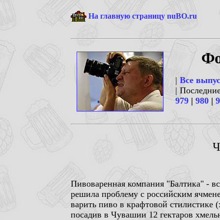
На главную страницу nuBO.ru
Фо
|
Все выпу
| Последни
979
|
980
|
9
Ч
Пивоваренная компания "Балтика" - в
решила проблему с российским ячмене
варить пиво в крафтовой стилистике (х
посадив в Чувашии 12 гектаров хмельн