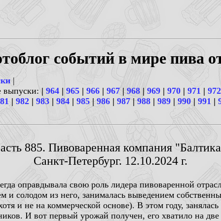
тоблог событий в мире пива о
ски
|
е выпуски:
|
964
|
965
|
966
|
967
|
968
|
969
|
970
|
971
|
972
81
|
982
|
983
|
984
|
985
|
986
|
987
|
988
|
989
|
990
|
991
|
асть 885. Пивоваренная компания "Балтика
Санкт-Петербург. 12.10.2024 г.
сегда оправдывала свою роль лидера пивоваренной отрас
м и солодом из него, занималась выведением собственны
отя и не на коммерческой основе). В этом году, занялась
иков. И вот первый урожай получен, его хватило на две 