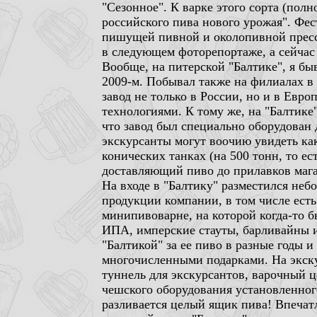
"Сезонное". К варке этого сорта (пол
российского пива нового урожая". Фес
пишущей пивной и околопивной прессы
в следующем фоторепортаже, а сейчас 
Вообще, на питерской "Балтике", я бы
2009-м. Побывал также на филиалах в
завод не только в России, но и в Евр
технологиями. К тому же, на "Балтике
что завод был специально оборудован 
экскурсанты могут воочию увидеть как
конических танках (на 500 тонн, то ес
доставляющий пиво до прилавков мага
На входе в "Балтику" разместился небо
продукции компании, в том числе есть
минипивоварне, на которой когда-то б
ИПА, имперские стауты, барливайны 
"Балтикой" за ее пиво в разные годы 
многочисленными подарками. На экск
туннель для экскурсантов, варочный ц
чешского оборудования установленног
разливается целый ящик пива! Впечат