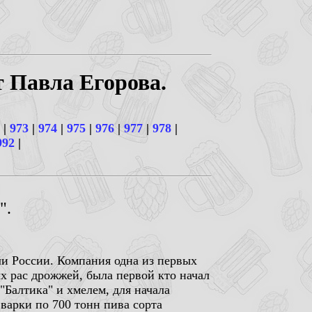
т Павла Егорова.
|
973
|
974
|
975
|
976
|
977
|
978
|
992
|
".
ли России. Компания одна из первых
х рас дрожжей, была первой кто начал
 "Балтика" и хмелем, для начала
варки по 700 тонн пива сорта