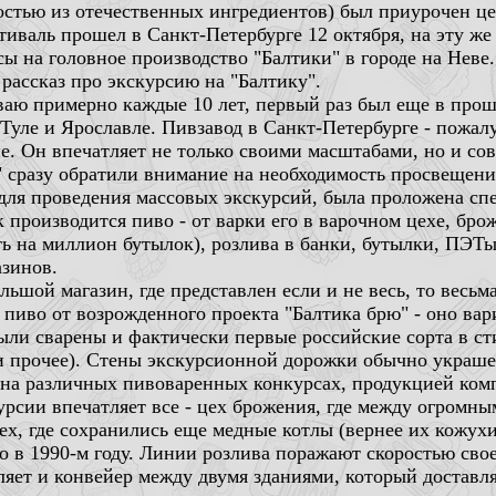
ностью из отечественных ингредиентов) был приурочен ц
тиваль прошел в Санкт-Петербурге 12 октября, на эту же
 на головное производство "Балтики" в городе на Неве.
рассказ про экскурсию на "Балтику".
ваю примерно каждые 10 лет, первый раз был еще в прошл
 Туле и Ярославле. Пивзавод в Санкт-Петербурге - пож
опе. Он впечатляет не только своими масштабами, но и с
" сразу обратили внимание на необходимость просвещени
для проведения массовых экскурсий, была проложена спе
 производится пиво - от варки его в варочном цехе, бр
ть на миллион бутылок), розлива в банки, бутылки, ПЭТы
зинов.
льшой магазин, где представлен если и не весь, то весь
 пиво от возрожденного проекта "Балтика брю" - оно ва
ыли сварены и фактически первые российские сорта в ст
и прочее). Стены экскурсионной дорожки обычно украш
и на различных пивоваренных конкурсах, продукцией комп
урсии впечатляет все - цех брожения, где между огром
ех, где сохранились еще медные котлы (вернее их кожухи
о в 1990-м году. Линии розлива поражают скоростью сво
ляет и конвейер между двумя зданиями, который доставл