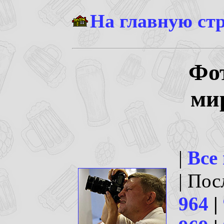
На главную ст
Фо
ми
|
Все
| По
964
|