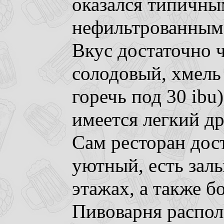
оказался типичн
нефильтрованным
Вкус достаточно 
солодовый, хмель 
горечь под 30 ibu
имеется легкий д
Сам ресторан дос
уютный, есть залы
этажах, а также б
Пивоварня распол