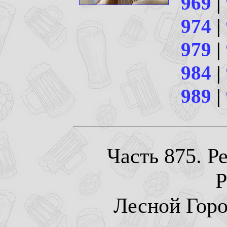
969
|
974
|
979
|
984
|
989
|
Часть 875. Р
P
Лесной Город