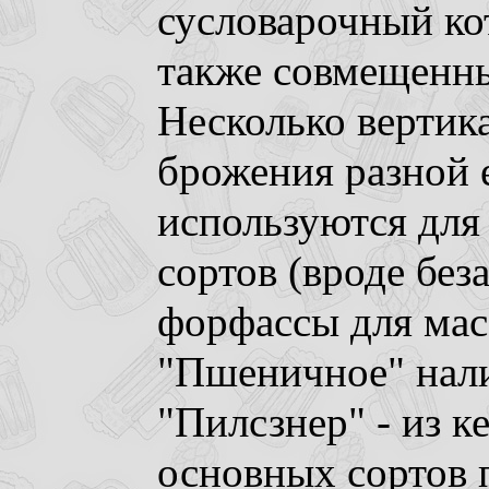
сусловарочный коте
также совмещенны
Несколько вертик
брожения разной 
используются для
сортов (вроде без
форфассы для мас
"Пшеничное" налив
"Пилсзнер" - из к
основных сортов 