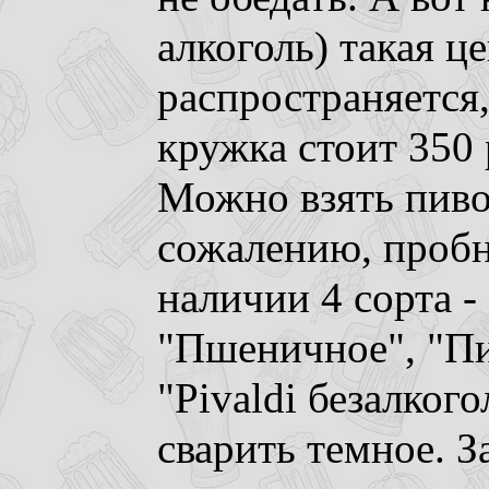
алкоголь) такая ц
распространяется,
кружка стоит 350 р
Можно взять пиво
сожалению, пробн
наличии 4 сорта -
"Пшеничное", "Пи
"Pivaldi безалког
сварить темное. З