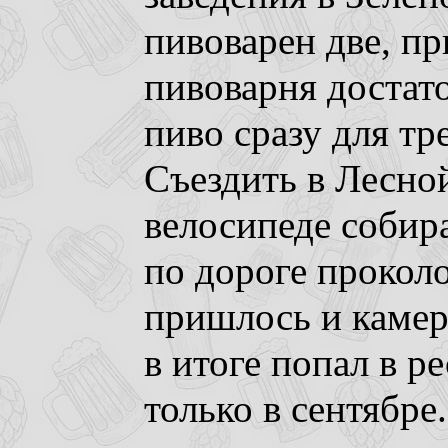
пивоварен две, п
пивоварня достат
пиво сразу для тр
Съездить в Лесно
велосипеде собира
по дороге проколо
пришлось и камер
в итоге попал в 
только в сентябре