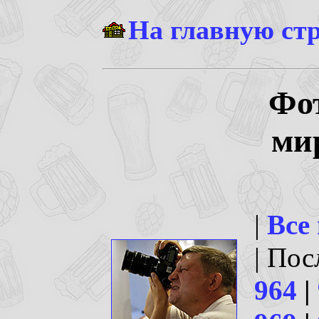
На главную ст
Фо
ми
|
Все
| По
964
|