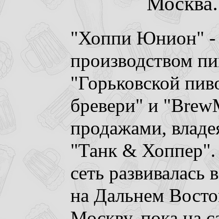
Москва. 
"Хоппи Юнион" - 
производством пи
"Горьковской пив
бревери" и "BrewM
продажами, владе
"Танк & Хоппер".
сеть развивалась 
на Дальнем Восток
Москву, пока на с