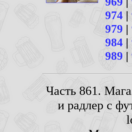
969
|
974
|
979
|
984
|
989
|
Часть 861. Маг
и радлер с фу
l