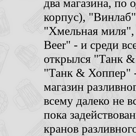
два магазина, по 
корпус), "Винлаб
"Хмельная миля",
Beer" - и среди в
открылся "Танк &
"Танк & Хоппер" 
магазин разливног
всему далеко не 
пока задействова
кранов разливного