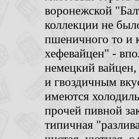
воронежской "Бал
коллекции не был
пшеничного то и 
хефевайцен" - вп
немецкий вайцен,
и гвоздичным вку
имеются холодиль
прочей пивной зак
типичная "разлив