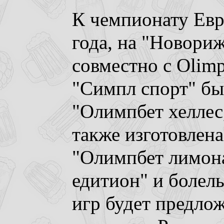
К чемпионату Евр
года, на "Новори
совместно с Olim
"Симпл спорт" бы
"Олимпбет хеллес,
также изготовлена
"Олимпбет лимона
едитион" и болел
игр будет предлож