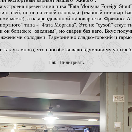
кий экспортный вариант нашего "живого".
ла устроена презентация пива "Fata Morgana Foreign Stou
рию элей, но не на своей площадке (главный пивовар Ва
ном месте), а на арендованной пивоварне во Фрязино. 
портного" типа - "Фата Моргана". Это не "сухой" стаут 
и он близок к "овсяным", но сварен без него. Вкус получ
жжеными солодами. Гармонично сладко-горький и гармон
е так уж много, что способствовало вдумчивому употреб
Паб "Пилигрим".