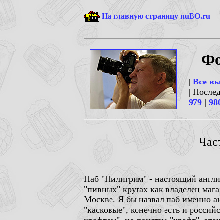
На главную страницу nuBO.ru
Фо
|
Все в
| После
979
|
98
Част
Паб "Пилигрим" - настоящий англи
"пивных" кругах как владелец маг
Москве. Я бы назвал паб именно а
"касковые", конечно есть и россий