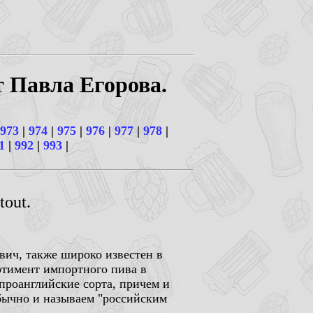
т Павла Егорова.
973
|
974
|
975
|
976
|
977
|
978
|
1
|
992
|
993
|
tout.
вич, также широко известен в
ртимент импортного пива в
проанглийские сорта, причем и
обычно и называем "российским