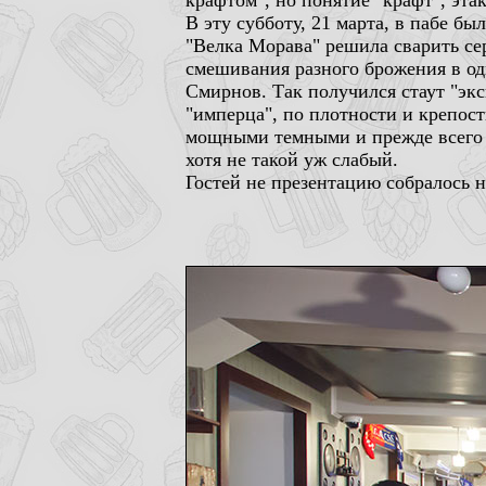
крафтом", но понятие "крафт", эта
В эту субботу, 21 марта, в пабе бы
"Велка Морава" решила сварить се
смешивания разного брожения в од
Смирнов. Так получился стаут "экс
"имперца", по плотности и крепост
мощными темными и прежде всего 
хотя не такой уж слабый.
Гостей не презентацию собралось н