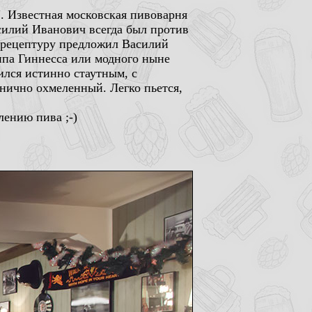
t". Известная московская пивоварня
силий Иванович всегда был против
А рецептуру предложил Василий
типа Гиннесса или модного ныне
ился истинно стаутным, с
ично охмеленный. Легко пьется,
лению пива ;-)