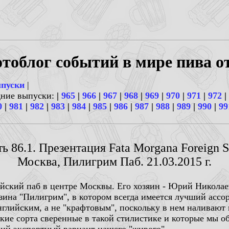
тоблог событий в мире пива о
ыпуски
|
дние выпуски:
|
965
|
966
|
967
|
968
|
969
|
970
|
971
|
972
|
0
|
981
|
982
|
983
|
984
|
985
|
986
|
987
|
988
|
989
|
990
|
99
ь 86.1. Презентация Fata Morgana Foreign S
Москва, Пилигрим Паб. 21.03.2015 г.
йский паб в центре Москвы. Его хозяин - Юрий Николае
азина "Пилигрим", в котором всегда имеется лучший ассо
нглийским, а не "крафтовым", поскольку в нем наливают 
ские сорта сверенные в такой стилистике и которые мы 