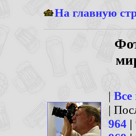
На главную ст
Фо
ми
|
Все
| По
964
|