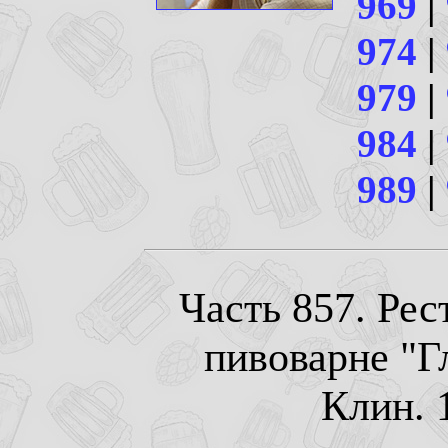
969
|
974
|
979
|
984
|
989
|
Часть 857. Рес
пивоварне "Гл
Клин. 1