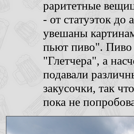
раритетные вещи
- от статуэток до 
увешаны картинам
пьют пиво". Пиво 
"Глетчера", а нас
подавали различн
закусочки, так чт
пока не попробова