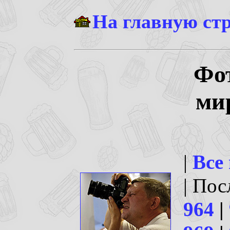
На главную ст
Фо
ми
|
Все
| По
964
|