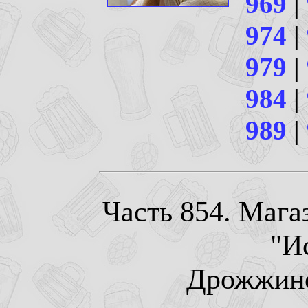
969
|
974
|
979
|
984
|
989
|
Часть 854. Мага
"И
Дрожжино.