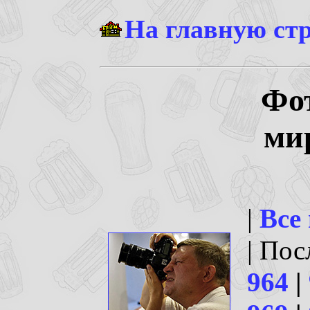
На главную ст
Фо
ми
|
Все
| По
964
|