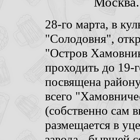
Москва. 
28-го марта, в ку
"Солодовня", отк
"Остров Хамовник
проходить до 19-г
посвящена район
всего "Хамовниче
(собственно сам 
размещается в уц
завода - бывшей с