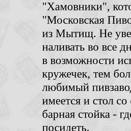
"Хамовники", кот
"Московская Пив
из Мытищ. Не уве
наливать во все дн
в возможности ис
кружечек, тем бо
любимый пивзавод
имеется и стол со
барная стойка - г
посидеть.