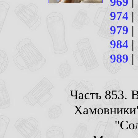
969
|
974
|
979
|
984
|
989
|
Часть 853. 
Хамовники"
"Со