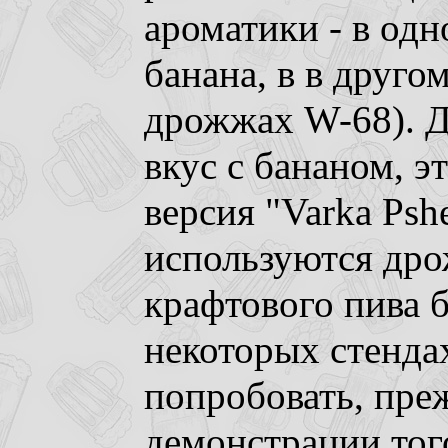
ароматики - в од
банана, в в другом
дрожжах W-68). Д
вкус с бананом, э
версия "Varka Psh
используются др
крафтового пива б
некоторых стенда
попробовать, преж
демонстрации тог