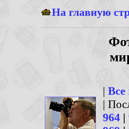
На главную ст
Фо
ми
|
Все
| По
964
|