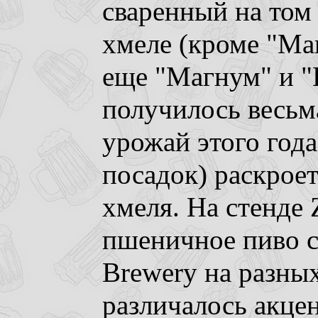
сваренный на том
хмеле (кроме "Ма
еще "Магнум" и "К
получилось весьм
урожай этого года
посадок) раскроет
хмеля. На стенде 
пшеничное пиво с
Brewery на разны
различалось акце