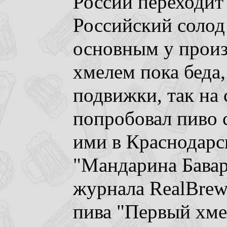
России переходит 
Российский солод
основным у произв
хмелем пока беда,
подвижки, так на 
попробовал пиво
ими в Краснодарс
"Мандарина Бавари
журнала RealBrew
пива "Первый хме