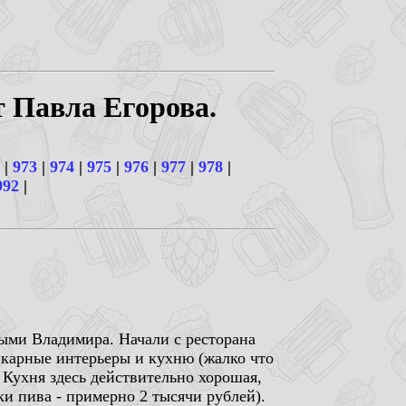
т Павла Егорова.
|
973
|
974
|
975
|
976
|
977
|
978
|
992
|
ыми Владимира. Начали с ресторана
икарные интерьеры и кухню (жалко что
 Кухня здесь действительно хорошая,
и пива - примерно 2 тысячи рублей).