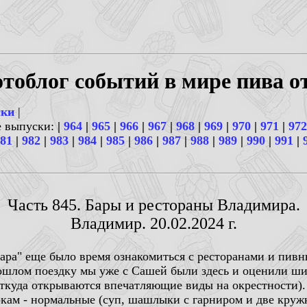
тоблог событий в мире пива о
ски
|
е выпуски:
|
964
|
965
|
966
|
967
|
968
|
969
|
970
|
971
|
972
81
|
982
|
983
|
984
|
985
|
986
|
987
|
988
|
989
|
990
|
991
|
Часть 845. Бары и рестораны Владимира.
Владимир. 20.02.2024 г.
ара" еще было время ознакомиться с ресторанами и пивн
рошлом поездку мы уже с Сашей были здесь и оценили ш
откуда открываются впечатляющие виды на окрестности).
кам - нормальные (суп, шашлыки с гарниром и две кружк