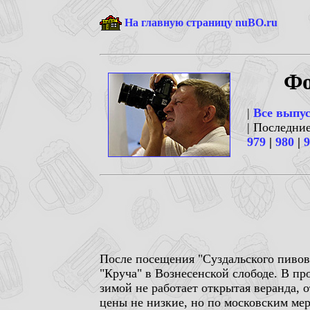
На главную страницу nuBO.ru
Фо
|
Все выпу
| Последни
979
|
980
|
9
После посещения "Суздальского пивов
"Круча" в Вознесенской слободе. В п
зимой не работает открытая веранда, 
цены не низкие, но по московским мер