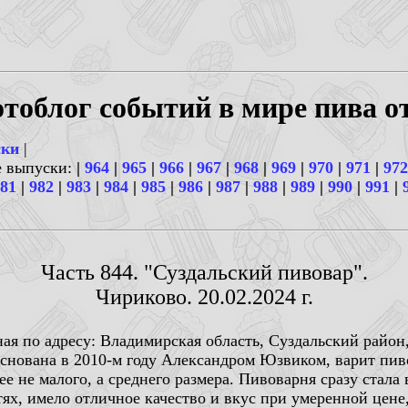
тоблог событий в мире пива о
ски
|
е выпуски:
|
964
|
965
|
966
|
967
|
968
|
969
|
970
|
971
|
972
81
|
982
|
983
|
984
|
985
|
986
|
987
|
988
|
989
|
990
|
991
|
Часть 844. "Суздальский пивовар".
Чириково. 20.02.2024 г.
ная по адресу: Владимирская область, Суздальский райо
снована в 2010-м году Александром Юзвиком, варит пиво
 не малого, а среднего размера. Пивоварня сразу стала 
ях, имело отличное качество и вкус при умеренной цене