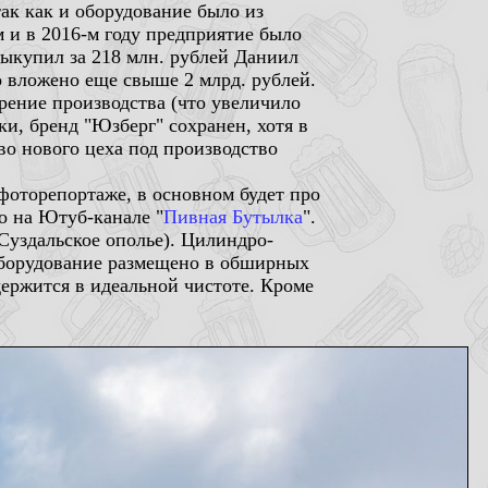
ак как и оборудование было из
 и в 2016-м году предприятие было
выкупил за 218 млн. рублей Даниил
 вложено еще свыше 2 млрд. рублей.
рение производства (что увеличило
ки, бренд "Юзберг" сохранен, хотя в
во нового цеха под производство
оторепортаже, в основном будет про
о на Ютуб-канале "
Пивная Бутылка
".
Суздальское ополье). Цилиндро-
Оборудование размещено в обширных
держится в идеальной чистоте. Кроме