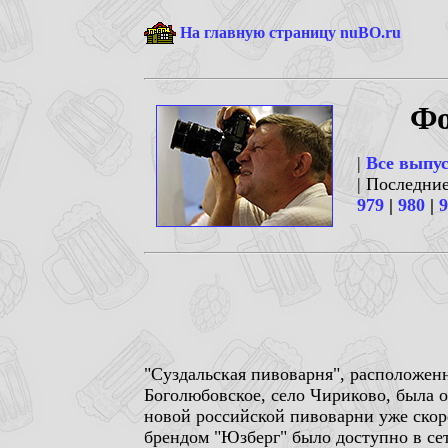
На главную страницу nuBO.ru
Фо
|
Все выпу
| Последни
979
|
980
|
9
"Суздальская пивоварня", расположен
Боголюбовское, село Чириково, была о
новой российской пивоварни уже скорее
брендом "Юзберг" было доступно в сет