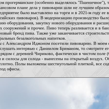
ом прогерманские (особенно выделялось "Пшеничное"), т
нсовом плане дела у пивоварни шли не лучшим образом
едприятие было выставлено на торги и в 2021-м году ее 
ссийских пивоваров). В модернизацию производство было
ию оборудования, закупку нового оборудования и расши
х сооружений и прочее. Пиво теперь разливается и в бан
новый бренд пива. Также уже заканчивается строительст
уральных безалкогольных напитков.
 с Александром Иджоном посетили пивоварню. В моем ф
ослушать интервью с Даниилом Бриманом, то смотрите ег
рядом с деревней Чириково, фактически в чистом поле (
 и силосы для солода - вынесены на открытый воздух. 
о плотно. Полы выложены шестиугольной плиткой, все со
под офисы.