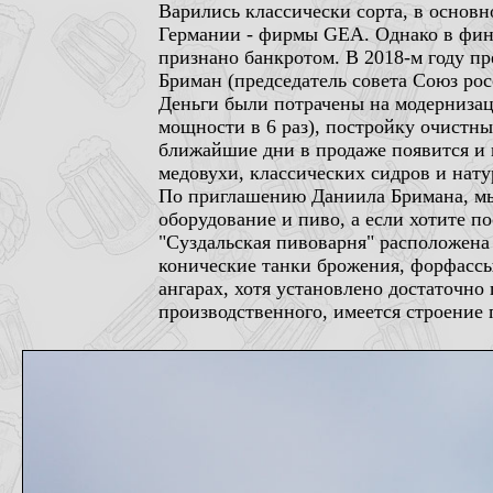
Варились классически сорта, в основн
Германии - фирмы GEA. Однако в фина
признано банкротом. В 2018-м году пр
Бриман (председатель совета Союз ро
Деньги были потрачены на модернизац
мощности в 6 раз), постройку очистны
ближайшие дни в продаже появится и 
медовухи, классических сидров и нат
По приглашению Даниила Бримана, мы
оборудование и пиво, а если хотите п
"Суздальская пивоварня" расположена 
конические танки брожения, форфассы
ангарах, хотя установлено достаточн
производственного, имеется строение 