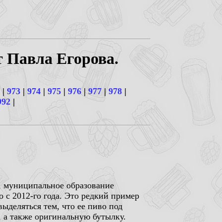
т Павла Егорова.
|
973
|
974
|
975
|
976
|
977
|
978
|
992
|
н, муниципальное образование
 с 2012-го года. Это редкий пример
выделяться тем, что ее пиво под
, а также оригинальную бутылку.