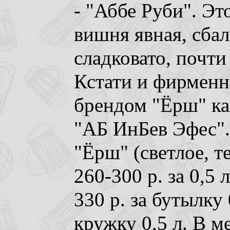
- "Аббе Руби". Эт
вишня явная, сба
сладковато, почти 
Кстати и фирменн
брендом "Ёрш" как
"АБ ИнБев Эфес".
"Ёрш" (светлое, т
260-300 р. за 0,5 
330 р. за бутылку 
кружку 0,5 л. В м