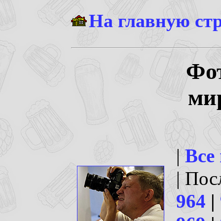
На главную ст
Фо
ми
|
Все
| По
964
|