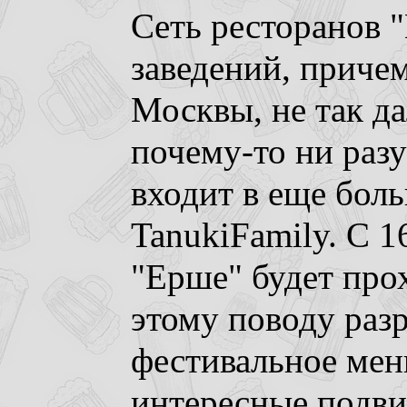
Сеть ресторанов 
заведений, причем
Москвы, не так да
почему-то ни разу
входит в еще бол
TanukiFamily. С 1
"Ерше" будет про
этому поводу раз
фестивальное меню
интересные подви