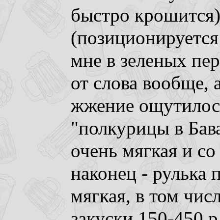
быстро крошится)
(позиционируется 
мне в зеленых пе
от слова вообще, 
жжение ощутилось
"полкурицы в Бав
очень мягкая и со
наконец - рулька 
мягкая, в том чис
закуски 150-450 р