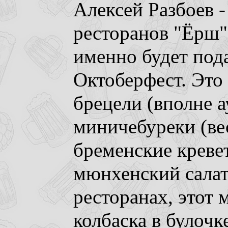
Алексей Разбоев 
ресторанов "Ёрш"
именно будет пода
Октоберфест. Это
брецели (вполне а
миничебуреки (ве
бременские кревет
мюнхенский салат 
ресторанах, этот 
колбаска в булочк